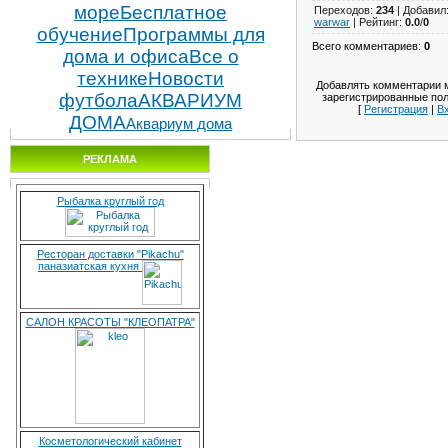
море
Бесплатное
Переходов
:
234
|
Добавил
warwar
|
Рейтинг
:
0.0
/
0
обучение
Программы для
Всего комментариев
:
0
дома и офиса
Все о
технике
Новости
Добавлять комментарии м
футбола
АКВАРИУМ
зарегистрированные пол
[
Регистрация
|
В
ДОМА
Аквариум дома
РЕКЛАМА
Рыбалка круглый год
Ресторан доставки "Pikachu"
паназиатская кухня
САЛОН КРАСОТЫ "КЛЕОПАТРА"
Косметологический кабинет