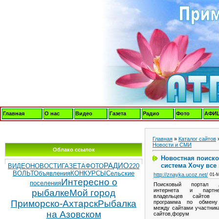
Главная
О нас
Видео
Газета
Радио
Фото
АФИ
Главная
»
Каталог сайтов
Новости и СМИ
Облако ссылок
Новостная поиск
система Хочу все 
РАДИО
ВИДЕОНОВОСТИ
ГАЗЕТА
ФОТО
220
ВОЛЬТ
Объявления
КОНКУРСЫ
Сельские
http://znayka.ucoz.net/
01-М
Интересно о
поселения
Поисковый портал 
интернета и партн
рыбалке
Мой город
владельцев сайтов п
Приморско-Ахтарск
Рыбалка
программа по обмену
между сайтами участника
на Азовском
сайтов,форум