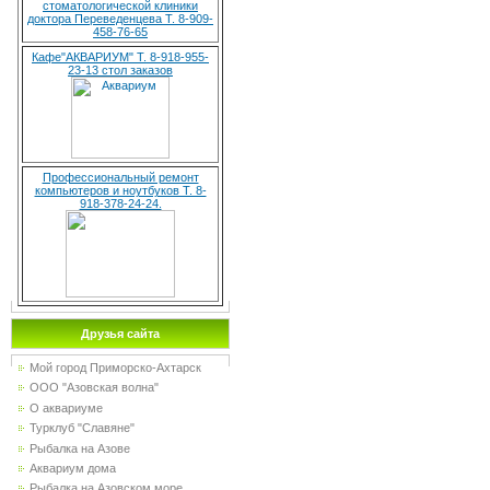
стоматологической клиники
доктора Переведенцева Т. 8-909-
458-76-65
Кафе"АКВАРИУМ" Т. 8-918-955-
23-13 стол заказов
Профессиональный ремонт
компьютеров и ноутбуков Т. 8-
918-378-24-24.
Друзья сайта
Мой город Приморско-Ахтарск
ООО "Азовская волна"
О аквариуме
Турклуб "Славяне"
Рыбалка на Азове
Аквариум дома
Рыбалка на Азовском море