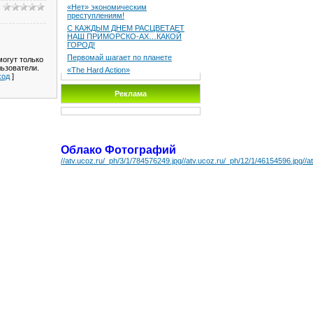
:
«Нет» экономическим
преступлениям!
С КАЖДЫМ ДНЕМ РАСЦВЕТАЕТ
НАШ ПРИМОРСКО-АХ…КАКОЙ
ГОРОД!
Первомай шагает по планете
огут только
ьзователи.
«The Hard Action»
ход
]
Реклама
Облако Фотографий
//atv.ucoz.ru/_ph/3/1/784576249.jpg
//atv.ucoz.ru/_ph/12/1/46154596.jpg
//a