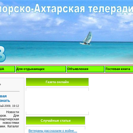
ША
Для отдыхающих
Объявления
Гостевая книга
Газета онлайн
»
овая
знать
ай-2009, 19:12
. Новости
еров. Для
артнерская
Случайные статьи
 новостями
ми. Каталог
Ветераны рассказали о войне…