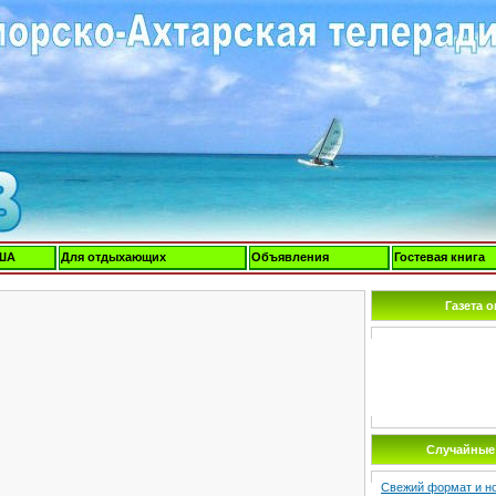
ША
Для отдыхающих
Объявления
Гостевая книга
Газета 
Случайные 
Свежий формат и н