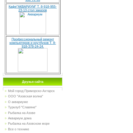
Кафе"АКВАРИУМ" Т. 8-918-955-
23-13 стол заказов
Профессиональный ремонт
компьютеров и ноутбуков Т. 8-
918-378-24-24.
Друзья сайта
Мой город Приморско-Ахтарск
ООО "Азовская волна"
О аквариуме
Турклуб "Славяне"
Рыбалка на Азове
Аквариум дома
Рыбалка на Азовском море
Все о технике