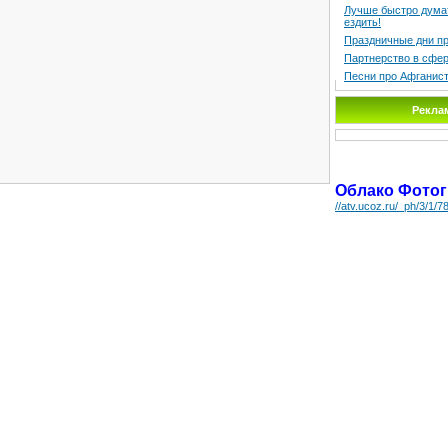
Лучше быстро дума
ездить!
Праздничные дни п
Партнерство в сфер
Песни про Афганис
Рекла
Облако Фото
//atv.ucoz.ru/_ph/3/1/