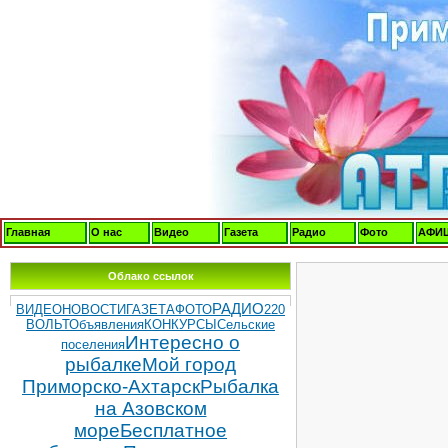
Главная
О нас
Видео
Газета
Радио
Фото
АФИ
Облако ссылок
РАДИО
ВИДЕОНОВОСТИ
ГАЗЕТА
ФОТО
220
ВОЛЬТ
Объявления
КОНКУРСЫ
Сельские
Интересно о
поселения
рыбалке
Мой город
Приморско-Ахтарск
Рыбалка
на Азовском
море
Бесплатное