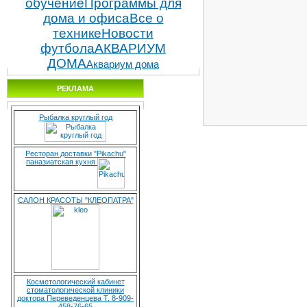
обучение
Программы для
дома и офиса
Все о
технике
Новости
футбола
АКВАРИУМ
ДОМА
Аквариум дома
РЕКЛАМА
Рыбалка круглый год
Ресторан доставки "Pikachu"
паназиатская кухня
САЛОН КРАСОТЫ "КЛЕОПАТРА"
Косметологический кабинет
стоматологической клиники
доктора Переведенцева Т. 8-909-
458-76-65