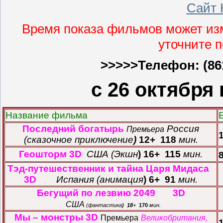
Сайт 
Время показа фильмов может изм
уточните 
>>>>>Телефон: (86
с 26 октября
Название фильма
Последний богатырь
Россия
Премьера
(сказочное приключение
)
12+
118
мин.
Геошторм 3D
США (Экшн
) 16+
115
мин.
Тэд-путешественник и тайна Царя Мидаса
3D
Испания (анимация
) 6+
91
мин.
Бегущий по лезвию 2049 3D
США
(фантастика
)
18
+
170
мин.
Мы – монстры 3D
Премьера
Великобритания,