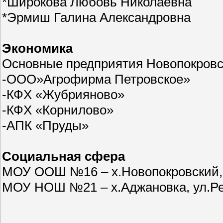
*Широкова Любовь Николаевна
*Эрмиш Галина Александровна
Экономика
Основные предприятия Новопокровск
-ООО»Агрофирма Петровское»
-КФХ «Жубрияново»
-КФХ «Корнилово»
-АПК «Пруды»
Социальная сфера
МОУ ООШ №16 – х.Новопокровский, 
МОУ НОШ №21 – х.Аджановка, ул.Р