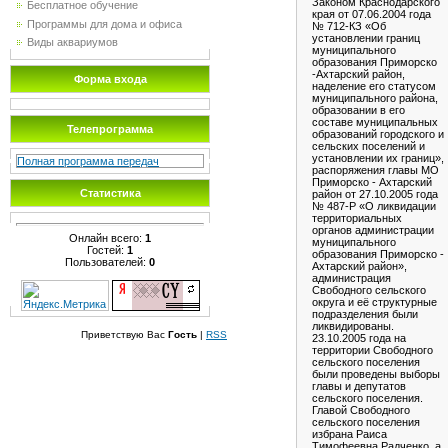
Законом Краснодарского
Бесплатное обучение
края от 07.06.2004 года
Программы для дома и офиса
№ 712-КЗ «Об
установлении границ
Виды аквариумов
муниципального
образования Приморско
-Ахтарский район,
Форма входа
наделение его статусом
муниципального района,
образовании в его
составе муниципальных
Телепрограмма
образований городского и
сельских поселений и
установлении их границ»,
Полная программа передач
распоряжения главы МО
Приморско - Ахтарский
Статистика
район от 27.10.2005 года
№ 487-Р «О ликвидации
территориальных
органов администрации
Онлайн всего:
1
муниципального
Гостей:
1
образования Приморско -
Пользователей:
0
Ахтарский район»,
администрация
Свободного сельского
округа и её структурные
подразделения были
ликвидированы.
Приветствую Вас
Гость
|
RSS
23.10.2005 года на
территории Свободного
сельского поселения
были проведены выборы
главы и депутатов
сельского поселения.
Главой Свободного
сельского поселения
избрана Раиса
Тимофеевна Радченко, а