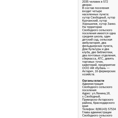
2035 человек в 572
дворах.
В состав поселения
входит четыре
населенных пункта:
хутор Свободный, хутор
Курчанский, хутор
Хорошилов, хутор Занко.
На территории
Свободного сельского
поселения имеется одна
средняя школа, один
детский сад, сельская
амбулатория, два
фельдшерских пункта,
Дом Культуры и два
клуба, две библиотеки,
два почтовых отделения,
сберкасса, АТС, девять
торговых точек,
кафетерий, предприятие
ООО АФ «Кубань —
Ахтари», 16 фермерских
хозяйств.
Органы власти
Администрация
Свободного сельского
поселения
Адрес: ул.Ленина,18,
х.Свободный,
Приморско-Ахтарского
района, Краснодарского
края
Телефон: 8(86143) 57534
Глава администрации
Свободного сельского