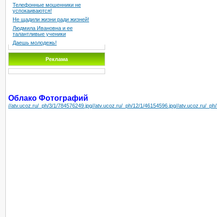
Телефонные мошенники не
успокаиваются!
Не щадили жизни ради жизней!
Людмила Ивановна и ее
талантливые ученики
Даешь молодежь!
Реклама
Облако Фотографий
//atv.ucoz.ru/_ph/3/1/784576249.jpg
//atv.ucoz.ru/_ph/12/1/46154596.jpg
//atv.ucoz.ru/_ph