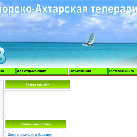
ША
Для отдыхающих
Объявления
Гостевая книга
Газета онлайн
Случайные статьи
Дороги, ведущие в будущее!