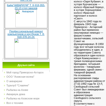
колхоз «Заря Кубани»; в
хуторе Курчанском —
Кафе"АКВАРИУМ" Т. 8-918-955-
колхоз «Красный борец»,
23-13 стол заказов
в хуторе Хорошиловке -
колхоз «Красный
партизан» и колхоз
«Свет».
С августа 1942 года по
февраль 1943 года
Приморско - Ахтарский
район был временно
Профессиональный ремонт
оккупирован немецко —
компьютеров и ноутбуков Т. 8-
фашистскими
918-378-24-24.
захватчиками, сельский
Совет не
функционировал. В 1950
году все четыре колхоза
объединились в один, и
на территории Совета
образовался один колхоз
«Заря Коммунизма» с
тремя полеводческими
бригадами, четырьмя
Друзья сайта
молочно - товарными
фермами, одной свино -
Мой город Приморско-Ахтарск
товарной фермой.
На основании
ООО "Азовская волна"
распоряжения главы
администрации района от
О аквариуме
27.02.1992 года № 13-Л,
Турклуб "Славяне"
Свободный сельский
Совет был ликвидирован
Рыбалка на Азове
и образована
Аквариум дома
администрация
Свободного сельского
Рыбалка на Азовском море
округа.
Все о технике
В соответствии с