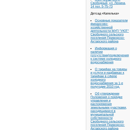
Свободный, ул. Ленина,
14 тел. 5-75-73
Детсад «Капелька»
Основные показатели
финансово-
хозяйственной
деятельности МУП "УЮТ"
Свободного сельского
поселения Приморско-
Ахтарского района
Информация о
наличии
(отсутствии)подключения
к системе холодного
водоснабжения
О тарифах на товары
и услуги и надбавках к
тарифам в сфере
холодного
водоснабжения за 1-е
полугодие 2010 год.
Об утверждении
Положения о порядке
управления и
распоряжения
земельными участками,
находящимися в
муниципальной
собственности
Свободного сельского
поселения Приморско-
Ахтарского района