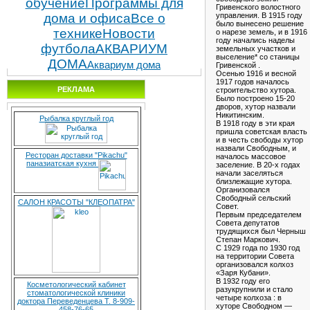
обучение
Программы для
Гривенского волостного
дома и офиса
Все о
управления. В 1915 году
было вынесено решение
технике
Новости
о нарезе земель, и в 1916
году начались наделы
футбола
АКВАРИУМ
земельных участков и
выселение* со станицы
ДОМА
Аквариум дома
Гривенской .
Осенью 1916 и весной
1917 годов началось
РЕКЛАМА
строительство хутора.
Было построено 15-20
дворов, хутор назвали
Никитинским.
Рыбалка круглый год
В 1918 году в эти края
пришла cоветская власть
и в честь cвободы хутор
назвали Свободным, и
Ресторан доставки "Pikachu"
началось массовое
паназиатская кухня
заселение. В 20-х годах
начали заселяться
близлежащие хутора.
Организовался
Свободный сельский
САЛОН КРАСОТЫ "КЛЕОПАТРА"
Совет.
Первым председателем
Совета депутатов
трудящихся был Черныш
Степан Маркович.
С 1929 года по 1930 год
на территории Совета
организовался колхоз
«Заря Кубани».
В 1932 году его
Косметологический кабинет
разукрупнили и стало
стоматологической клиники
четыре колхоза : в
доктора Переведенцева Т. 8-909-
хуторе Свободном —
458-76-65