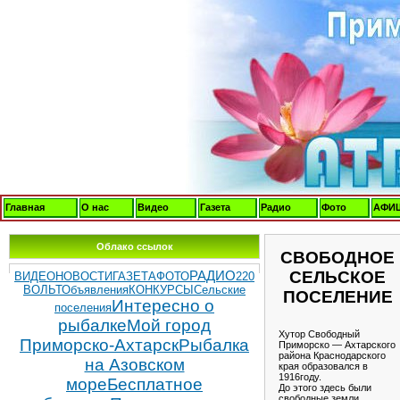
Главная
О нас
Видео
Газета
Радио
Фото
АФИ
Облако ссылок
СВОБОДНОЕ
СЕЛЬСКОЕ
РАДИО
ВИДЕОНОВОСТИ
ГАЗЕТА
ФОТО
220
ВОЛЬТ
Объявления
КОНКУРСЫ
Сельские
ПОСЕЛЕНИЕ
Интересно о
поселения
рыбалке
Мой город
Хутор Свободный
Приморско-Ахтарск
Рыбалка
Приморско — Ахтарского
района Краснодарского
на Азовском
края образовался в
1916году.
море
Бесплатное
До этого здесь были
свободные земли