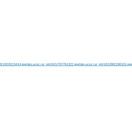
/3/1/933215414.jpg
//atv.ucoz.ru/_ph/10/1/707761321.jpg
//atv.ucoz.ru/_ph/10/1/982190101.jpg