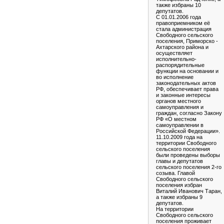
также избраны 10
депутатов.
С 01.01.2006 года
правоприемником её
стала администрация
Свободного сельского
поселения, Приморско -
Ахтарского района и
осуществляет
исполнительно-
распорядительные
функции на основании и
во исполнение
законодательных актов
РФ, обеспечивает права
и законные интересы
органов местного
самоуправления и
граждан, согласно Закону
РФ «О местном
самоуправлении в
Российской Федерации».
11.10.2009 года на
территории Свободного
сельского поселения
были проведены выборы
главы и депутатов
сельского поселения 2-го
созыва. Главой
Свободного сельского
поселения избран
Виталий Иванович Таран,
а также избраны 9
депутатов.
На территории
Свободного сельского
поселения проживает