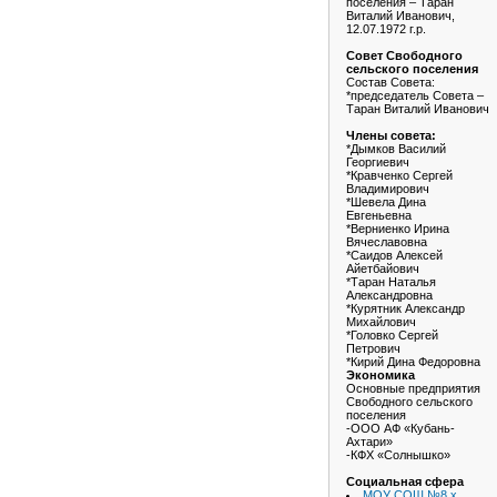
поселения – Таран
Виталий Иванович,
12.07.1972 г.р.
Совет Свободного
сельского поселения
Состав Совета:
*председатель Совета –
Таран Виталий Иванович
Члены совета:
*Дымков Василий
Георгиевич
*Кравченко Сергей
Владимирович
*Шевела Дина
Евгеньевна
*Верниенко Ирина
Вячеславовна
*Саидов Алексей
Айетбайович
*Таран Наталья
Александровна
*Курятник Александр
Михайлович
*Головко Сергей
Петрович
*Кирий Дина Федоровна
Экономика
Основные предприятия
Свободного сельского
поселения
-ООО АФ «Кубань-
Ахтари»
-КФХ «Солнышко»
Социальная сфера
МОУ СОШ №8 х.