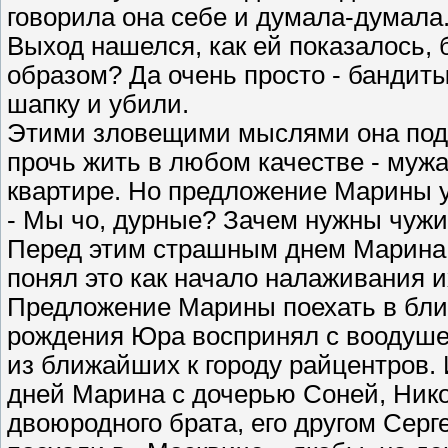
говорила она себе и думала-думала.
Выход нашелся, как ей показалось,
образом? Да очень просто - бандиты
шапку и убили.
Этими зловещими мыслями она поде
прочь жить в любом качестве - муж
квартире. Но предложение Марины у
- Мы чо, дурные? Зачем нужны чуж
Перед этим страшным днем Марина 
понял это как начало налаживания 
Предложение Марины поехать в бли
рождения Юра воспринял с воодуш
из ближайших к городу райцентров.
дней Марина с дочерью Соней, Нико
двоюродного брата, его другом Сер