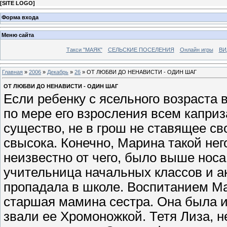
[
SITE LOGO
]
Форма входа
Меню сайта
Такси "МАЯК"
СЕЛЬСКИЕ ПОСЕЛЕНИЯ
Онлайн игры
ВИ
Главная
»
2006
»
Декабрь
»
26
» ОТ ЛЮБВИ ДО НЕНАВИСТИ - ОДИН ШАГ
ОТ ЛЮБВИ ДО НЕНАВИСТИ - ОДИН ШАГ
Если ребенку с ясельного возраста 
по мере его взросления всем каприз
существо, не в грош не ставящее с
свысока. Конечно, Марина такой нег
неизвестно от чего, было выше носа
учительница начальных классов и а
пропадала в школе. Воспитанием Ма
старшая мамина сестра. Она была и
звали ее Хромоножкой. Тетя Лиза, н