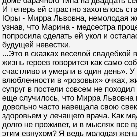
доме барачного типа на двадцать се
И теперь ей страстно захотелось ст
Юры - Мирра Львовна, немолодая ж
узнав, что Марина - медсестра проц
попросила сделать ей укол и оста
будущей невестки.
...Это в сказках веселой свадебкой
жизнь героев говорится как само с
счастливо и умерли в один день». 
влюбленности в «розовых» очках, жи
супруг в постели совсем не походил
еще случилось, что Мирра Львовна 
довольно часто навещала свою свек
здоровьем у лечащего врача. Как ме
долго не проживет, и в мыслях все 
этим евнухом? Я ведь молодая женщ