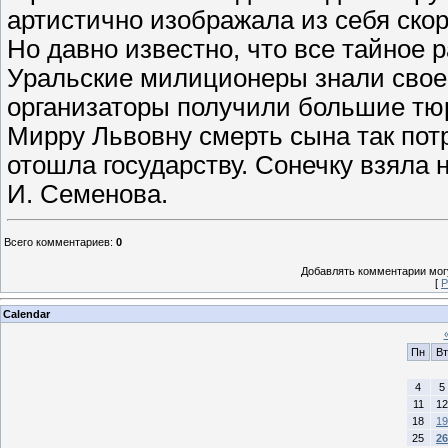
артистично изображала из себя ско
Но давно известно, что все тайное 
Уральские милиционеры знали свое 
организаторы получили большие тю
Мирру Львовну смерть сына так потр
отошла государству. Сонечку взяла 
И. Семенова.
Всего комментариев
:
0
Добавлять комментарии могу
[
Р
Calendar
Пн
Вт
4
5
11
12
18
19
25
26