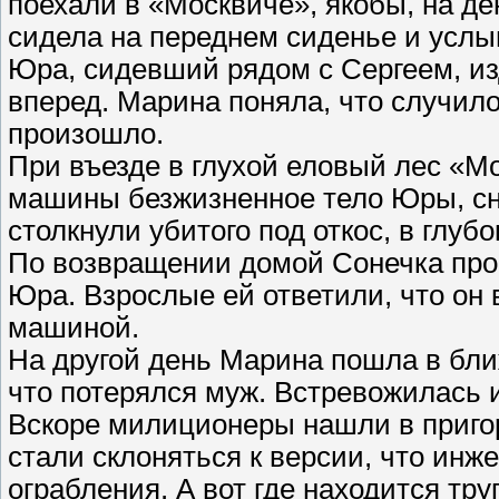
поехали в «Москвиче», якобы, на д
сидела на переднем сиденье и услыш
Юра, сидевший рядом с Сергеем, изд
вперед. Марина поняла, что случилос
произошло.
При въезде в глухой еловый лес «М
машины безжизненное тело Юры, сня
столкнули убитого под откос, в глубо
По возвращении домой Сонечка прос
Юра. Взрослые ей ответили, что он
машиной.
На другой день Марина пошла в бл
что потерялся муж. Встревожилась 
Вскоре милиционеры нашли в пригоро
стали склоняться к версии, что ин
ограбления. А вот где находится тру