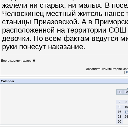
жалели ни старых, ни малых. В пос
Челюскинец местный житель нанес 
станицы Приазовской. А в Приморск
расположенной на территории СОШ
девочки. По всем фактам ведутся м
руки понесут наказание.
Всего комментариев
:
0
Добавлять комментарии могу
[
Р
Calendar
Пн
Вт
2
3
9
10
16
17
23
24
30