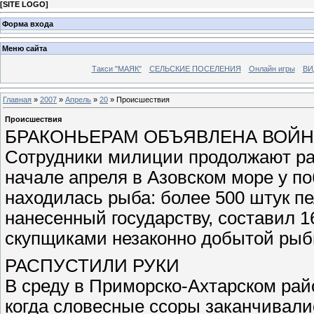
[
SITE LOGO
]
Форма входа
Меню сайта
Такси "МАЯК"
СЕЛЬСКИЕ ПОСЕЛЕНИЯ
Онлайн игры
ВИ
Главная
»
2007
»
Апрель
»
20
» Происшествия
Происшествия
БРАКОНЬЕРАМ ОБЪЯВЛЕНА ВОЙ
Сотрудники милиции продолжают ра
начале апреля в Азовском море у по
находилась рыба: более 500 штук пе
нанесенный государству, составил 1
скупщиками незаконно добытой рыб
РАСПУСТИЛИ РУКИ
В среду в Приморско-Ахтарском рай
когда словесные ссоры заканчивали