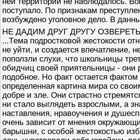
ней территории не наблюдалось. Во
поступало. По признакам преступлен
возбуждено уголовное дело. В данн
НЕ ДАДИМ ДРУГ ДРУГУ ОЗВЕРЕТ
...Тема подростковой жестокости от
не уйти, и создается впечатление, н
поползли слухи, что школьницы тре
обидчиц своей приятельницы - они 
подобное. Но факт остается фактом 
определенная картина мира со сво
добре и зле. Они страстно стремятс
ни стало выглядеть взрослыми, а зн
наставления, нравоучения и душесп
очень зависит от мнения окружающи
барышни, с особой жестокостью из