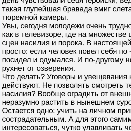
день чувствовали себя геройски, вед
такая глупейшая бравада вмиг слета
тюремной камеры.
Увы, сегодня молодежи очень трудно 
как в телевизоре, где на множестве
сцен насилия и порока. В настояще
просто: если человек повел себя по 
посидел и одумался. И по-другому н
рухнет от озверения.
Что делать? Уговоры и увещевания н
действуют. Не позволять смотреть т
насилия? Вообще оградить от внешн
неразумно растить в нынешнем сур
Остается одно: учить на личном пр
сострадательным. А для этого сами
интересоваться, чутко улавливать 