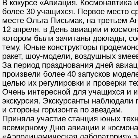
В кокурсе «Авиация. Космонавтика 
более 30 учащихся. Первое место с
месте Ольга Письмак, на третьем А
12 апреля, в День авиации и космон
котором были зачитаны доклады, с
тему. Юные конструкторы продемон
ракет, шоу-модели, воздушных змеев
За период празднования дней авиац
произвели более 40 запусков модел
целью их регулировки и проверки те
Очень интересной для учащихся и 
экскурсия. Экскурсанты наблюдали 
и стороны горизонта по звездам.
Приняла участие станция юных техн
всемирному Дню авиации и космона
«Аэродинамическая лаборатория» за