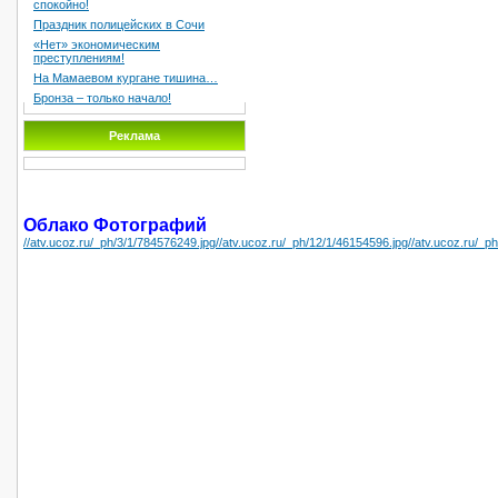
спокойно!
Праздник полицейских в Cочи
«Нет» экономическим
преступлениям!
На Мамаевом кургане тишина…
Бронза – только начало!
Реклама
Облако Фотографий
//atv.ucoz.ru/_ph/3/1/784576249.jpg
//atv.ucoz.ru/_ph/12/1/46154596.jpg
//atv.ucoz.ru/_p