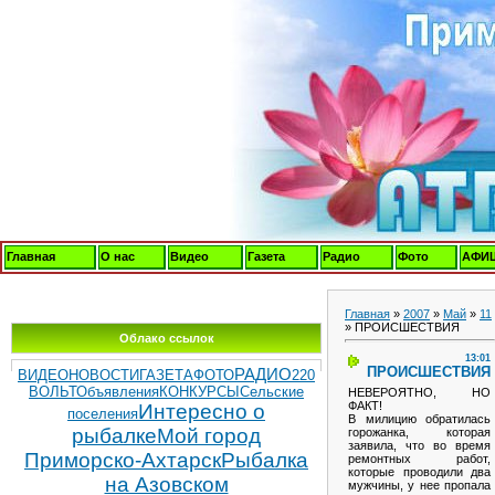
Главная
О нас
Видео
Газета
Радио
Фото
АФИ
Главная
»
2007
»
Май
»
11
» ПРОИСШЕСТВИЯ
Облако ссылок
13:01
ПРОИСШЕСТВИЯ
РАДИО
ВИДЕОНОВОСТИ
ГАЗЕТА
ФОТО
220
ВОЛЬТ
Объявления
КОНКУРСЫ
Сельские
НЕВЕРОЯТНО, НО
ФАКТ!
Интересно о
поселения
В милицию обратилась
рыбалке
Мой город
горожанка, которая
заявила, что во время
Приморско-Ахтарск
Рыбалка
ремонтных работ,
которые проводили два
на Азовском
мужчины, у нее пропала