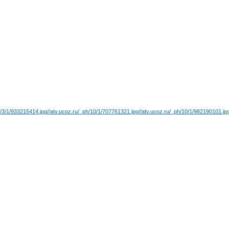
h/3/1/933215414.jpg
//atv.ucoz.ru/_ph/10/1/707761321.jpg
//atv.ucoz.ru/_ph/10/1/982190101.jp