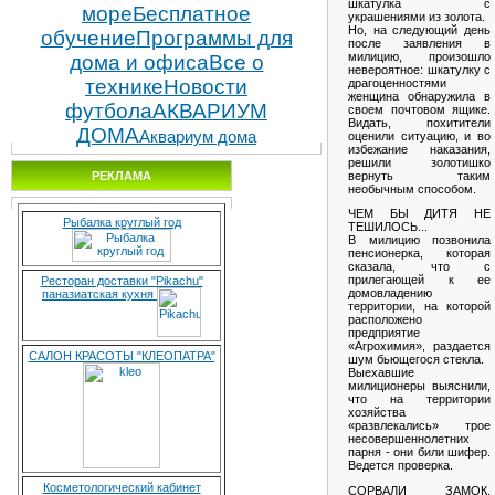
шкатулка с
море
Бесплатное
украшениями из золота.
Но, на следующий день
обучение
Программы для
после заявления в
милицию, произошло
дома и офиса
Все о
невероятное: шкатулку с
технике
Новости
драгоценностями
женщина обнаружила в
футбола
АКВАРИУМ
своем почтовом ящике.
Видать, похитители
ДОМА
Аквариум дома
оценили ситуацию, и во
избежание наказания,
решили золотишко
вернуть таким
РЕКЛАМА
необычным способом.
ЧЕМ БЫ ДИТЯ НЕ
Рыбалка круглый год
ТЕШИЛОСЬ...
В милицию позвонила
пенсионерка, которая
сказала, что с
прилегающей к ее
Ресторан доставки "Pikachu"
домовладению
паназиатская кухня
территории, на которой
расположено
предприятие
«Агрохимия», раздается
САЛОН КРАСОТЫ "КЛЕОПАТРА"
шум бьющегося стекла.
Выехавшие
милиционеры выяснили,
что на территории
хозяйства
«развлекались» трое
несовершеннолетних
парня - они били шифер.
Ведется проверка.
Косметологический кабинет
СОРВАЛИ ЗАМОК,