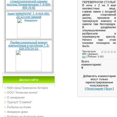
стоматологической клиники
ПЕРЕВЕРНУЛИ СТУЛЬЯ
доктора Переведенцева Т. 8-909-
В ночь с 2 на 3 мая
458-76-65
неизвестные лица,
сорвав замок с входной
Кафе"АКВАРИУМ" Т. 8-918-955-
двери спортивной
23-13 стол заказов
школы, проникли в
тренерскую комнату и
навели там беспорядок.
В раздевалке
злоумышленники
разбросали и
перевернули кресла.
Ничего при этом
Профессиональный ремонт
погроме похищено не
компьютеров и ноутбуков Т. 8-
было.
918-378-24-24.
Просмотров
:
685 |
Добавил
:
atv
|
Рейтинг
:
0.0
/
0
Всего
комментариев
:
0
Добавлять комментарии
могут только
Друзья сайта
зарегистрированные
пользователи.
Мой город Приморско-Ахтарск
[
Регистрация
|
Вход
]
ООО "Азовская волна"
О аквариуме
Турклуб "Славяне"
Рыбалка на Азове
Аквариум дома
Рыбалка на Азовском море