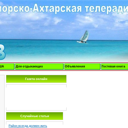
ША
Для отдыхающих
Объявления
Гостевая книга
Газета онлайн
Случайные статьи
Район всегда должен жить