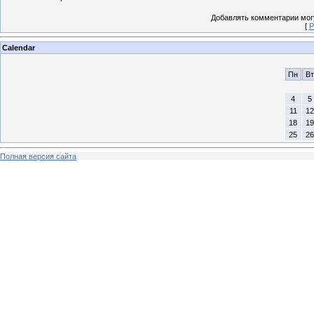
Добавлять комментарии могу
[
Р
Calendar
Пн
Вт
4
5
11
12
18
19
25
26
Полная версия сайта