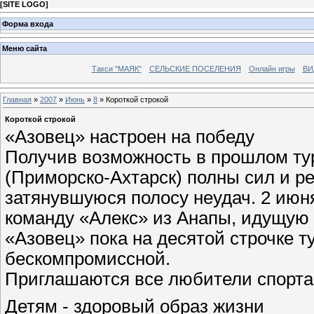
[
SITE LOGO
]
Форма входа
Меню сайта
Такси "МАЯК"
СЕЛЬСКИЕ ПОСЕЛЕНИЯ
Онлайн игры
ВИ
Главная
»
2007
»
Июнь
»
8
» Короткой строкой
Короткой строкой
«Азовец» настроен на победу
Получив возможность в прошлом ту
(Приморско-Ахтарск) полны сил и р
затянувшуюся полосу неудач. 2 июн
команду «Алекс» из Анапы, идущую 
«Азовец» пока на десятой строчке 
бескомпромиссной.
Приглашаются все любители спорта
Детям - здоровый образ жизни