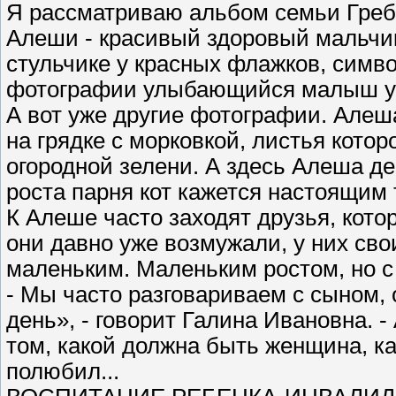
Я рассматриваю альбом семьи Греб
Алеши - красивый здоровый мальчик 
стульчике у красных флажков, симв
фотографии улыбающийся малыш у но
А вот уже другие фотографии. Алеша
на грядке с морковкой, листья котор
огородной зелени. А здесь Алеша де
роста парня кот кажется настоящим т
К Алеше часто заходят друзья, котор
они давно уже возмужали, у них сво
маленьким. Маленьким ростом, но 
- Мы часто разговариваем с сыном,
день», - говорит Галина Ивановна. 
том, какой должна быть женщина, к
полюбил...