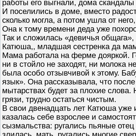
работы его выгнали, дома скандалы 
И поселились в доме, вместо радост
сколько могла, а потом ушла от него
Она к тому времени деда уже похор
Так и сложилась «девичья общага», 
Катюша,, младшая сестренка да мам
Мама работала на ферме дояркой. Го
ни в стойло не заходят, ни молока н
была особо отзывчивой к этому. Ба
язык». Она рассказывала, что посл
мытарствах будет за плохие слова. Н
грязи, трудно остаться чистым.
В свои двенадцать лет Катюша уже и
казалась себе взрослее и самостоя
сызмальства: ругались пьяные отец 
злилась, мать, ругались многие свер