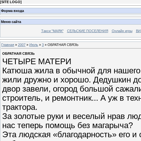
[
SITE LOGO
]
Форма входа
Меню сайта
Такси "МАЯК"
СЕЛЬСКИЕ ПОСЕЛЕНИЯ
Онлайн игры
ВИ
Главная
»
2007
»
Июль
»
3
» ОБРАТНАЯ СВЯЗЬ
ОБРАТНАЯ СВЯЗЬ
ЧЕТЫРЕ МАТЕРИ
Катюша жила в обычной для нашего 
жили дружно и хорошо. Дедушкин д
двор завели, огород большой сажали
строитель, и ремонтник... А уж в те
трактора.
За золотые руки и веселый нрав люд
нас теперь помощь без магарыча?
Эта людская «благодарность» его и 