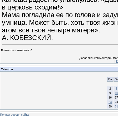
в церковь сходим!»
Мама погладила ее по голове и заду
умница. Может быть, хоть твоя жизн
этом все твои четыре матери».
А. КОБЕЗСКИЙ.
Всего комментариев
:
0
Добавлять комментарии могу
[
Р
Calendar
Пн
Вт
2
3
9
10
16
17
23
24
30
31
Полная версия сайта