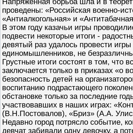
Напряженная борьба шла и в теорет
проведены: «Российская военно-ист
«Антиалкогольная» и «Антитабачная
В этом году казачьи игры проводили
подвести некоторые итоги - радостны
девятый раз удалось провести игры 
единомышленников, не безразличны
Грустные итоги состоят в том, что 
заключается только в приказах «о в
безопасность детей на организаторо
воспитанию подрастающего поколени
обстановке только за последние год
участвовавших в наших играх: «Кон
(В.Н.Постовалов), «Бриз» (А.А. Улис
Недавно город потрясло событие, ко
девчат забивали одну девочку, а по