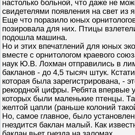
настолько больной, что даже не мож
свидетелями появления на свет из я
Еще что поразило юных орнитологов,
позировала для них. Птицы взлетели 
подошла машина.
Но и этих впечатлений для юных эк
вместе с орнитологом краевого сою
наук Ю.В. Лохман отправились в ли
бакланов - до 4,5 тысяч штук. Кстат
которая была зарегистрирована, - эт
рекордной цифры. Ребята впервые у
которых были маленькие птенцы. Т
желтой цапли (раньше колоний тако
Но, самое главное, было установлен
гнездится баклан малый. Как известн
баклан вьет гнезда на заломах.