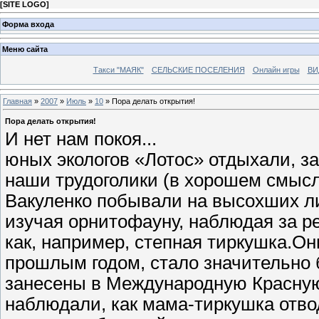
[
SITE LOGO
]
Форма входа
Меню сайта
Такси "МАЯК"
СЕЛЬСКИЕ ПОСЕЛЕНИЯ
Онлайн игры
ВИ
Главная
»
2007
»
Июль
»
10
» Пора делать открытия!
Пора делать открытия!
И нет нам покоя...
юных экологов «Лотос» отдыхали, за
наши трудоголики (в хорошем смыс
Вакуленко побывали на высохших ли
изучая орнитофауну, наблюдая за р
как, например, степная тиркушка.Он
прошлым годом, стало значительно б
занесены в Международную Красную 
наблюдали, как мама-тиркушка отвод