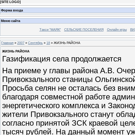
[
SITE LOGO
]
Форма входа
Меню сайта
Такси "МАЯК"
СЕЛЬСКИЕ ПОСЕЛЕНИЯ
Онлайн игры
ВИ
Главная
»
2007
»
Сентябрь
»
18
» ЖИЗНЬ РАЙОНА
ЖИЗНЬ РАЙОНА
Газификация села продолжается
На приеме у главы района А.В. Оче
Привокзального станицы Ольгинской
Просьба селян не осталась без вним
благодаря совместной работе админ
энергетического комплекса и Законо
жители Привокзального станут облад
согласно принятой ЗСК краевой цел
тысяч рублей. На данный момент уже