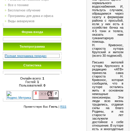
нормального
Все о технике
водоснабжения. И,
пользусь случаем,
Бесплатное обучение
обращаемся через
Программы для дома и офиса
газету к фермерам
района с просьбой,
Виды аквариумов
если у них есть в
хозяйстве бочка на
4-5 тонн и телега,
Форма входа
оказать нам
гуманитарную
помощь.
Н. Кривонос,
Телепрограмма
староста хутора
Крупский и жители
(всего 30 подписей).
Полная программа передач
Письмо жителей
Статистика
хутора Крупского в
редакцию «АТВ»
принесла сама
староста Н.
Онлайн всего:
1
Кривонос, которая
Гостей:
1
сообщила, что в
Пользователей:
0
хуторе остались
жить в основном
немощные
пенсионеры. Эти
люди всю жизнь
трудились, отдавая
Приветствую Вас
Гость
|
RSS
силы на благо
Родины, и на
старости лет
заслужили
достойное к себе
отношение. В хуторе
есть и многодетные