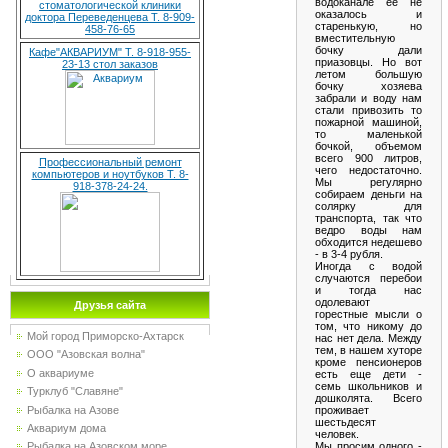
водоканале ее не
стоматологической клиники
оказалось и
доктора Переведенцева Т. 8-909-
старенькую, но
458-76-65
вместительную
бочку дали
Кафе"АКВАРИУМ" Т. 8-918-955-
приазовцы. Но вот
23-13 стол заказов
летом большую
бочку хозяева
забрали и воду нам
стали привозить то
пожарной машиной,
то маленькой
бочкой, объемом
всего 900 литров,
Профессиональный ремонт
чего недостаточно.
компьютеров и ноутбуков Т. 8-
Мы регулярно
918-378-24-24.
собираем деньги на
солярку для
транспорта, так что
ведро воды нам
обходится недешево
- в 3-4 рубля.
Иногда с водой
случаются перебои
и тогда нас
одолевают
Друзья сайта
горестные мысли о
том, что никому до
Мой город Приморско-Ахтарск
нас нет дела. Между
тем, в нашем хуторе
ООО "Азовская волна"
кроме пенсионеров
О аквариуме
есть еще дети -
семь школьников и
Турклуб "Славяне"
дошколята. Всего
Рыбалка на Азове
проживает
шестьдесят
Аквариум дома
человек.
Мы просим одного -
Рыбалка на Азовском море