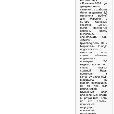
Вот его текст.
- В начале 2002 года
департаментом
сельского хозяйства
были выделены 1,8
миллиона рублей
для бурения в
хуторе Крупском
скважин. Деньги
были полностью
освоены. Работы
выполнили
специалисты ООО
«Мико»
(руководитель Ю.Б.
Маршалка). Но вода
надлежащего
качества после
сдачи объектов
подавалась
примерно 2-3
недели, после чего
стала горько-
соленой. Наши
претензии к
качеству работ Ю.Б.
Маршалка не
принял, сославшись
на то, что был
использован
глубинный насос
большой мощности,
в результате чего,
по его словам,
произошел
гидроудар,
повлекший
разрушение