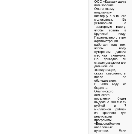
ООО «Кавказ» дал в
пользование
Ольгинскому
водоканалу
цистерну с бывшего
молоковоза. Ее
установили на
тракторную телегу,
чтобы возить в
Крупский воду.
Параллельно с этим
администрация
работает над тем,
чтобы воду
хуторянам давала
местная скважина.
Но пригодна ли
старая скважина для
дальнейшей
эксплуатации,
скажут специалисты
после ее
обследования.
В 2008 году из
бюджета
Ольгинского
сельского
поселения будет
выделено 700 тысяч
рублей и 7
миллионов рублей
из краевого для
реализации
программы
«Водоснабжение
населенных
пунктов». Если