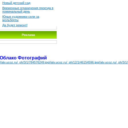
Новый детский сад
Временные ограничения проезда в
поминальный день
Юные художники сели за
мольберты
Да будет ремонт!
Реклама
Облако Фотографий
//atv.ucoz.ru/_ph/3/1/784576249.jpg
//atv.ucoz.ru/_ph/12/1/46154596.jpg
//atv.ucoz.ru/_ph/3/