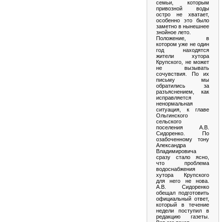
семьи, которым
привозной воды
остро не хватает,
особенно это было
заметно в нынешнее
знойное лето.
Положение, в
котором уже не один
год находятся
жители хутора
Крупского, не может
не вызывать
сочувствия. По их
письму мы
обратились за
разъяснением, как
исправляется
ненормальная
ситуация, к главе
Ольгинского
сельского
поселения А.В.
Сидоренко. По
озабоченному тону
Александра
Владимировича
сразу стало ясно,
что проблема
водоснабжения
хутора Крупского
для него не нова.
А.В. Сидоренко
обещал подготовить
официальный ответ,
который в течение
недели поступил в
редакцию газеты.