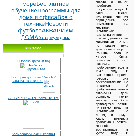
знаете о нашей
море
Бесплатное
проблеме, -
обучение
Программы для
отсутствие воды. В
какие только
дома и офиса
Все о
инстанции мы не
обращались, все
технике
Новости
ссылаются на
местное,
футбола
АКВАРИУМ
Ольгинское
самоуправление,
ДОМА
Аквариум дома
что оно должно этим
заниматься. Но мы
не видим пока
РЕКЛАМА
действенных мер.
Раньше вода в
хуторе была,
работала старая
Рыбалка круглый год
скважина,
пробуренная еще в
1947 году. В
настоящее время,
Ресторан доставки "Pikachu"
говорят, она
паназиатская кухня
восстановлению не
подлежит. А
пробуренные новые
скважины дали
соленую, почти
САЛОН КРАСОТЫ "КЛЕОПАТРА"
морскую воду. Вот и
приходится возить
питьевую воду из
Ольгинской. Но
летом, в самую
жару, возникла
проблема с бочкой,
которой
доставлялась в
хутор вода. В
Косметологический кабинет