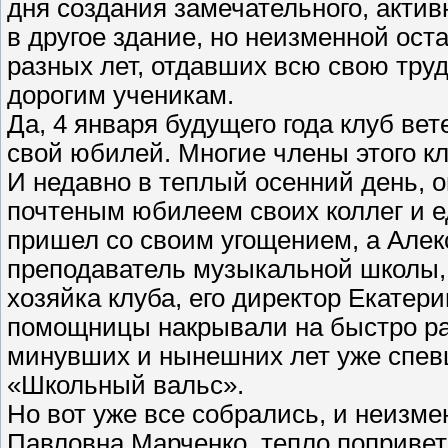
дня создания замечательного, актив
в другое здание, но неизменной ост
разных лет, отдавших всю свою тр
дорогим ученикам.
Да, 4 января будущего года клуб ве
свой юбилей. Многие члены этого кл
И недавно в теплый осенний день, о
почтеным юбилеем своих коллег и 
пришел со своим угощением, а Але
преподаватель музыкальной школы, 
хозяйка клуба, его директор Екатер
помощницы накрывали на быстро ра
минувших и нынешних лет уже спе
«Школьный вальс».
Но вот уже все собрались, и неизме
Павловна Марченко, тепло поприветс