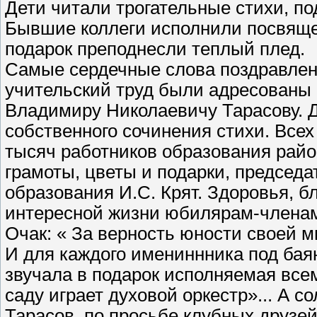
Дети читали трогательные стихи, п
Бывшие коллеги исполнили посвящ
подарок преподнесли теплый плед.
Самые сердечные слова поздравлени
учительский труд были адресованы
Владимиру Николаевичу Тарасову. Д
собственного сочинения стихи. Всех
тысяч работников образования райо
грамоты, цветы и подарки, председ
образования И.С. Крят. Здоровья, б
интересной жизни юбилярам-членам 
Очак: « За верность юности своей м
И для каждого имениннника под бая
звучала в подарок исполняемая все
саду играет духовой оркестр»... А с
Тарасов, по просьбе клубных друзе