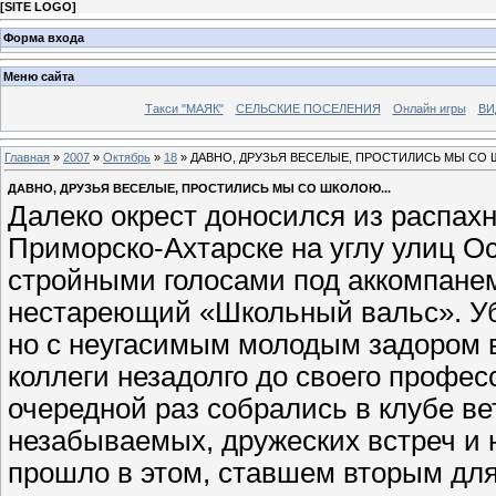
[
SITE LOGO
]
Форма входа
Меню сайта
Такси "МАЯК"
СЕЛЬСКИЕ ПОСЕЛЕНИЯ
Онлайн игры
ВИ
Главная
»
2007
»
Октябрь
»
18
» ДАВНО, ДРУЗЬЯ ВЕСЕЛЫЕ, ПРОСТИЛИСЬ МЫ СО 
ДАВНО, ДРУЗЬЯ ВЕСЕЛЫЕ, ПРОСТИЛИСЬ МЫ СО ШКОЛОЮ...
Далеко окрест доносился из распахн
Приморско-Ахтарске на углу улиц О
стройными голосами под аккомпане
нестареющий «Школьный вальс». Уб
но с неугасимым молодым задором в
коллеги незадолго до своего профес
очередной раз собрались в клубе ве
незабываемых, дружеских встреч и 
прошло в этом, ставшем вторым для