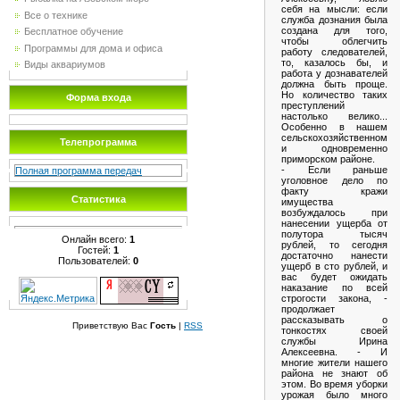
себя на мысли: если
Все о технике
служба дознания была
создана для того,
Бесплатное обучение
чтобы облегчить
Программы для дома и офиса
работу следователей,
то, казалось бы, и
Виды аквариумов
работа у дознавателей
должна быть проще.
Но количество таких
Форма входа
преступлений
настолько велико...
Особенно в нашем
сельскохозяйственном
Телепрограмма
и одновременно
приморском районе.
- Если раньше
Полная программа передач
уголовное дело по
факту кражи
Статистика
имущества
возбуждалось при
нанесении ущерба от
полутора тысяч
Онлайн всего:
1
рублей, то сегодня
Гостей:
1
достаточно нанести
Пользователей:
0
ущерб в сто рублей, и
вас будет ожидать
наказание по всей
строгости закона, -
продолжает
рассказывать о
Приветствую Вас
Гость
|
RSS
тонкостях своей
службы Ирина
Алексеевна. - И
многие жители нашего
района не знают об
этом. Во время уборки
урожая было много