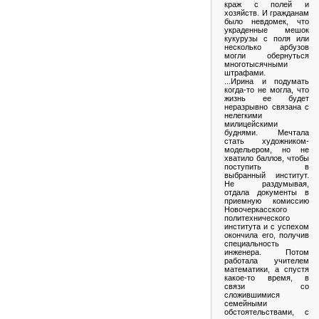
краж с полей и
хозяйств. И гражданам
было невдомек, что
украденные мешок
кукурузы с поля или
несколько арбузов
могли обернуться
многотысячными
штрафами.
...Ирина и подумать
когда-то не могла, что
жизнь ее будет
неразрывно связана с
нелегкими
милицейскими
буднями. Мечтала
стать художником-
модельером, но не
хватило баллов, чтобы
поступить в
выбранный институт.
Не раздумывая,
отдала документы в
приемную комиссию
Новочеркасского
политехнического
института и с успехом
окончила его, получив
специальность
инженера. Потом
работала учителем
математики, а спустя
какое-то время, в
связи со
сложившимися
семейными
обстоятельствами, с