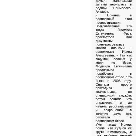
двумя маленькими
детьми вернулась в
родной Приморско-
Ахтарск.
- Пришла в
паспортный стол
прописываться.
Возглавлявшая его
тогда Людмила
Евгеньевна Фаст,
просмотрев мои
документы,
поинтересовалась
моими планами, -
вспоминает Ирина
Алексеевна. - Так как
задумок особых у
меня не было,
Людмила Евгеньевна
предложила
поработать в
паспортном столе. Это
было в 2003 году.
Сначала просто
приходила и
знакомилась со
спецификой службы,
потом решила, что
справлюсь, и до
начала реорганизации
и сокращений, в
течение двух лет,
работала в
паспортном столе.
Уже тогда Ирина,
поняв, что судьба ее
круто изменилась, и
она выбрала верный