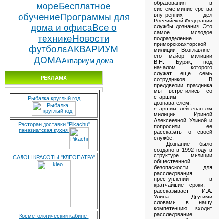
образования в
море
Бесплатное
системе министерства
внутренних дел
обучение
Программы для
Российской Федерации
дома и офиса
Все о
службы дознания. Это
самое молодое
технике
Новости
подразделение
приморскоахтарской
футбола
АКВАРИУМ
милиции. Возглавляет
его майор милиции
ДОМА
Аквариум дома
В.Н. Буряк, под
началом которого
служат еще семь
РЕКЛАМА
сотрудников. В
преддверии праздника
мы встретились со
старшим
Рыбалка круглый год
дознавателем,
старшим лейтенантом
милиции Ириной
Алексеевной Улиной и
Ресторан доставки "Pikachu"
попросили ее
паназиатская кухня
рассказать о своей
службе.
- Дознание было
создано в 1992 году в
структуре милиции
САЛОН КРАСОТЫ "КЛЕОПАТРА"
общественной
безопасности для
расследования
преступлений в
кратчайшие сроки, -
рассказывает И.А.
Улина. - Другими
словами в нашу
компетенцию входит
расследование
Косметологический кабинет