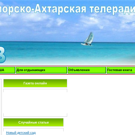
ША
Для отдыхающих
Объявления
Гостевая книга
Газета онлайн
Случайные статьи
Новый детский сад