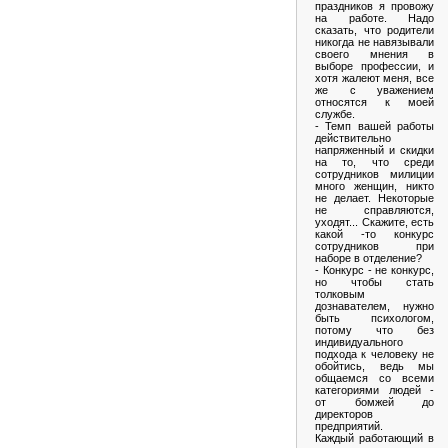
праздников я провожу
на работе. Надо
сказать, что родители
никогда не навязывали
своего мнения в
выборе профессии, и
хотя жалеют меня, все
же с уважением
относятся к моей
службе.
- Темп вашей работы
действительно
напряженный и скидки
на то, что среди
сотрудников милиции
много женщин, никто
не делает. Некоторые
не справляются,
уходят... Скажите, есть
какой -то конкурс
сотрудников при
наборе в отделение?
- Конкурс - не конкурс,
но чтобы стать
толковым
дознавателем, нужно
быть психологом,
потому что без
индивидуального
подхода к человеку не
обойтись, ведь мы
общаемся со всеми
категориями людей -
от бомжей до
директоров
предприятий.
Каждый работающий в