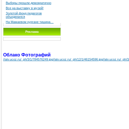
Выборы прошли демократично
Все на выставку в музей!
Золотой фонд педагогов
объеденился
На Мамаевом кургане тишина…
Реклама
Облако Фотографий
//atv.ucoz.ru/_ph/3/1/784576249.jpg
//atv.ucoz.ru/_ph/12/1/46154596.jpg
//atv.ucoz.ru/_ph/