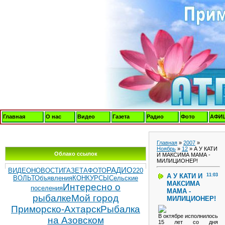
Главная
О нас
Видео
Газета
Радио
Фото
АФИ
Главная
»
2007
»
Ноябрь
»
12
» А У КАТИ
Облако ссылок
И МАКСИМА МАМА -
МИЛИЦИОНЕР!
РАДИО
ВИДЕОНОВОСТИ
ГАЗЕТА
ФОТО
220
А У КАТИ И
11:03
ВОЛЬТ
Объявления
КОНКУРСЫ
Сельские
МАКСИМА
Интересно о
поселения
МАМА -
рыбалке
Мой город
МИЛИЦИОНЕР!
Приморско-Ахтарск
Рыбалка
В октябре исполнилось
на Азовском
15 лет со дня