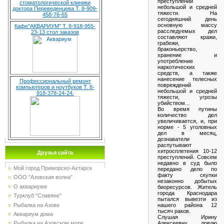
преступлений
стоматологической клиники
небольшой и средней
доктора Переведенцева Т. 8-909-
тяжести. На
458-76-65
сегодняшний день
основную массу
Кафе"АКВАРИУМ" Т. 8-918-955-
расследуемых дел
23-13 стол заказов
составляют кражи,
грабежи,
браконьерство,
хранение и
употребление
наркотических
средств, а также
нанесение телесных
Профессиональный ремонт
повреждений
компьютеров и ноутбуков Т. 8-
небольшой и средней
918-378-24-24.
тяжести, угрозы
убийством...
Во время путины
количество дел
увеличивается, и, при
норме - 5 уголовных
дел в месяц,
дознаватели
распутывают
хитросплетения 10-12
Друзья сайта
преступлений. Совсем
недавно в суд было
Мой город Приморско-Ахтарск
передано дело по
факту скупки
ООО "Азовская волна"
незаконно добытых
О аквариуме
биоресурсов. Житель
города Краснодара
Турклуб "Славяне"
пытался вывезти из
Рыбалка на Азове
нашего района 12
тысяч раков.
Аквариум дома
Слушая Ирину
Алексеевну, ловлю
Рыбалка на Азовском море