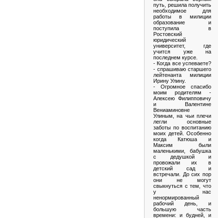
путь, решила получить
необходимое для
работы в милиции
образование и
поступила в
Ростовский
юридический
университет, где
учится уже на
последнем курсе.
- Когда все успеваете?
- спрашиваю старшего
лейтенанта милиции
Ирину Улину.
- Огромное спасибо
моим родителям -
Алексею Филипповичу
и Валентине
Вениаминовне
Улиным, на чьи плечи
легли основные
заботы по воспитанию
моих детей. Особенно
когда Катюша и
Максим были
маленькими, бабушка
с дедушкой и
провожали их в
детский сад и
встречали. До сих пор
они не могут
свыкнуться с тем, что
у нас
ненормированный
рабочий день, и
большую часть
времени: и будней, и