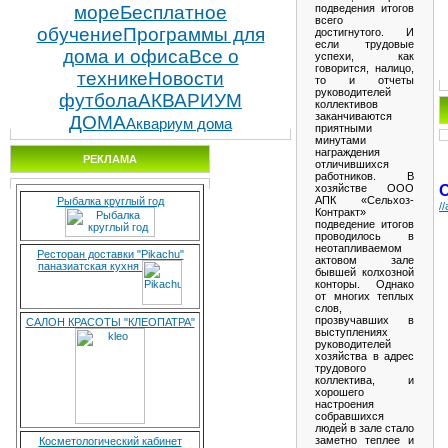
подведения итогов
море
Бесплатное
всего
обучение
Программы для
достигнутого. И
если трудовые
дома и офиса
Все о
успехи, как
говорится, налицо,
технике
Новости
то и отчеты
руководителей
футбола
АКВАРИУМ
коллективов
заканчиваются
ДОМА
Аквариум дома
приятными
минутами
награждения
РЕКЛАМА
отличившихся
работников. В
хозяйстве ООО
АПК «Сельхоз-
Рыбалка круглый год
/
Контракт»
подведение итогов
проводилось в
неотапливаемом
Ресторан доставки "Pikachu"
актовом зале
паназиатская кухня
бывшей колхозной
конторы. Однако
от многих теплых
слов,
прозвучавших в
САЛОН КРАСОТЫ "КЛЕОПАТРА"
выступлениях
руководителей
хозяйства в адрес
трудового
коллектива, и
хорошего
настроения
собравшихся
людей в зале стало
заметно теплее и
Косметологический кабинет