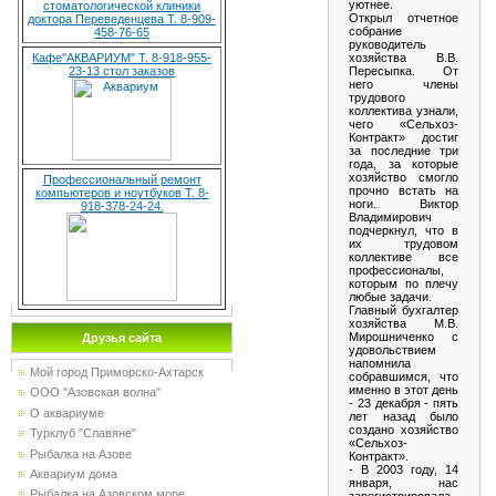
уютнее.
стоматологической клиники
Открыл отчетное
доктора Переведенцева Т. 8-909-
собрание
458-76-65
руководитель
хозяйства В.В.
Кафе"АКВАРИУМ" Т. 8-918-955-
Пересыпка. От
23-13 стол заказов
него члены
трудового
коллектива узнали,
чего «Сельхоз-
Контракт» достиг
за последние три
года, за которые
хозяйство смогло
Профессиональный ремонт
прочно встать на
компьютеров и ноутбуков Т. 8-
ноги. Виктор
918-378-24-24.
Владимирович
подчеркнул, что в
их трудовом
коллективе все
профессионалы,
которым по плечу
любые задачи.
Главный бухгалтер
хозяйства М.В.
Мирошниченко с
Друзья сайта
удовольствием
напомнила
Мой город Приморско-Ахтарск
собравшимся, что
именно в этот день
ООО "Азовская волна"
- 23 декабря - пять
О аквариуме
лет назад было
создано хозяйство
Турклуб "Славяне"
«Сельхоз-
Рыбалка на Азове
Контракт».
- В 2003 году, 14
Аквариум дома
января, нас
Рыбалка на Азовском море
зарегистрировала