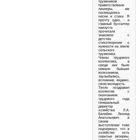
тружеников
приветствовали
пионеры, им
посвящались
песни и стихи. Я
прочту одно, - и
главный бухгалтер
наизусть
прочитала
знакомое с
детства
стихотворение о
нужности на земле
сельского
труженика.
Члены трудового
коллектива, а
среди них было
немало бывших
колхозников,
заулыбались,
вспомнив, видимо,
свою молодость.
Тепло поздравил
коллектив с
окончанием
трудового года
генеральный
директор
хозяйства Л.А.
Балабин. Леонид
Анатольевич в
своем
выступлении тоже
подчеркнул, что в
хозяйстве есть
скрытые резервы,
которые помогут