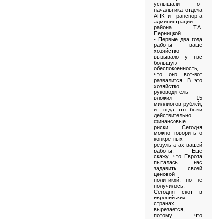
услышали от
начальника отдела
АПК и транспорта
администрации
района Т.А.
Перницкой.
- Первые два года
работы ваше
хозяйство
вызывало у нас
большую
обеспокоенность,
что оно вот-вот
развалится. В это
хозяйство
руководитель
вложил 15
миллионов рублей,
и тогда это были
действительно
финансовые
риски. Сегодня
можно говорить о
конкретных
результатах вашей
работы. Еще
скажу, что Европа
пыталась нас
задавить своей
ценовой
политикой, но не
получилось.
Сегодня скот в
европейских
странах
вырезается,
потому что