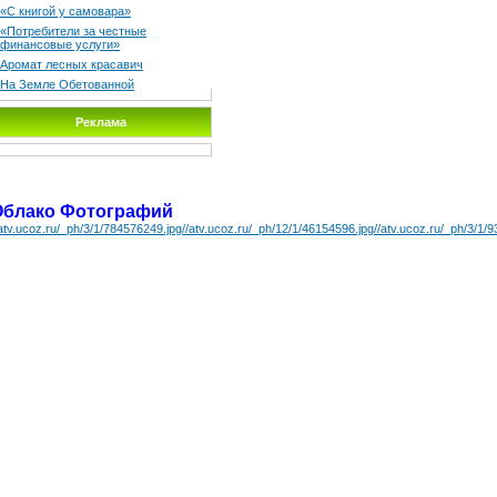
«С книгой у самовара»
«Потребители за честные
финансовые услуги»
Аромат лесных красавич
На Земле Обетованной
Реклама
Облако Фотографий
/atv.ucoz.ru/_ph/3/1/784576249.jpg
//atv.ucoz.ru/_ph/12/1/46154596.jpg
//atv.ucoz.ru/_ph/3/1/