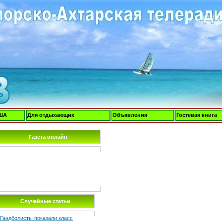
ША
Для отдыхающих
Объявления
Гостевая книга
Газета онлайн
Случайные статьи
Гандболисты показали класс