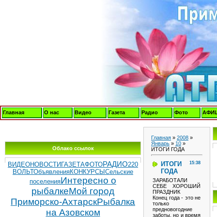
Главная
О нас
Видео
Газета
Радио
Фото
АФИ
Главная
»
2008
»
Январь
»
10
»
Облако ссылок
ИТОГИ ГОДА
ИТОГИ
15:38
РАДИО
ВИДЕОНОВОСТИ
ГАЗЕТА
ФОТО
220
ГОДА
ВОЛЬТ
Объявления
КОНКУРСЫ
Сельские
Интересно о
ЗАРАБОТАЛИ
поселения
СЕБЕ ХОРОШИЙ
рыбалке
Мой город
ПРАЗДНИК
Конец года - это не
Приморско-Ахтарск
Рыбалка
только
предновогодние
на Азовском
заботы, но и время