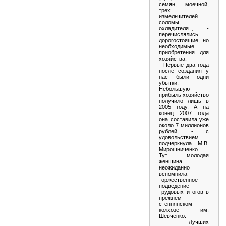
семян, моечной,
трех
измельчителей
соломы,
охладителя.., -
перечислялись
дорогостоящие, но
необходимые
приобретения для
хозяйства.
- Первые два года
после создания у
нас были одни
убытки.
Небольшую
прибыль хозяйство
получило лишь в
2005 году. А на
конец 2007 года
она составила уже
около 7 миллионов
рублей, - с
удовольствием
подчеркнула М.В.
Мирошниченко.
Тут молодая
женщина
неожиданно
вспомнила
торжественное
подведение
трудовых итогов в
прежнем
степнянском
колхозе им.
Шевченко.
- Лучших