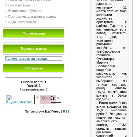
налоговая
Все о технике
инспекция. 11
Бесплатное обучение
марта того же года
коллектив
Программы для дома и офиса
хозяйства
приступил к
Виды аквариумов
работе. Так что у
нас впереди есть
повод отметить
Форма входа
эти дни, -
услышали
работники
хозяйства от
Телепрограмма
улыбающегося
главного
Полная программа передач
бухгалтера.
Марина
Васильевна
Статистика
подробно
рассказала, как
хозяйство
выбиралось из
Онлайн всего:
1
тупика, как рос
Гостей:
1
фонд оплаты
Пользователей:
0
труда, на что шли
взятые в банке
кредиты.
- Всего нами было
взято кредитов на
15,8 миллиона
Приветствую Вас
Гость
|
RSS
рублей. Эти деньги
пошли на покупку:
американской
сеялки, ГСМ,
средств защиты
растений,
удобрений и