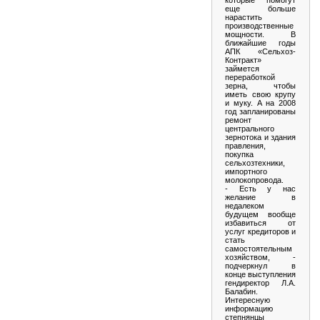
еще больше
нарастить
производственные
мощности. В
ближайшие годы
АПК «Сельхоз-
Контракт»
займется
переработкой
зерна, чтобы
иметь свою крупу
и муку. А на 2008
год запланированы
ремонт
центрального
зернотока и здания
правления,
покупка
сельхозтехники,
импортного
молокопровода.
- Есть у нас
желание в
недалеком
будущем вообще
избавиться от
услуг кредиторов и
стать
самостоятельным
хозяйством, -
подчеркнул в
конце выступления
гендиректор Л.А.
Балабин.
Интересную
информацию
степнянцы