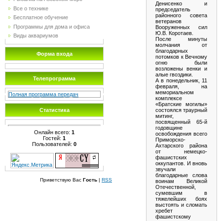
Денисенко и
Все о технике
председатель
районного совета
Бесплатное обучение
ветеранов
Программы для дома и офиса
Вооруженных сил
Ю.В. Коротаев.
Виды аквариумов
После минуты
молчания от
благодарных
Форма входа
потомков к Вечному
огню были
возложены венки и
алые гвоздики.
Телепрограмма
А в понедельник, 11
февраля, на
мемориальном
Полная программа передач
комплексе
«Братские могилы»
состоялся траурный
Статистика
митинг,
посвященный 65-й
годовщине
Онлайн всего:
1
освобождения всего
Гостей:
1
Приморско-
Пользователей:
0
Ахтарского района
от немецко-
фашистских
оккупантов. И вновь
звучали
благодарные слова
Приветствую Вас
Гость
|
RSS
воинам Великой
Отечественной,
сумевшим в
тяжелейших боях
выстоять и сломать
хребет
фашистскому