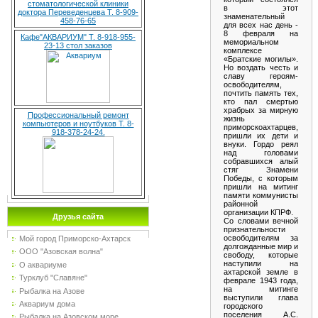
стоматологической клиники
в этот
доктора Переведенцева Т. 8-909-
знаменательный
458-76-65
для всех нас день -
8 февраля на
Кафе"АКВАРИУМ" Т. 8-918-955-
мемориальном
23-13 стол заказов
комплексе
«Братские могилы».
Но воздать честь и
славу героям-
освободителям,
почтить память тех,
кто пал смертью
храбрых за мирную
Профессиональный ремонт
жизнь
компьютеров и ноутбуков Т. 8-
приморскоахтарцев,
918-378-24-24.
пришли их дети и
внуки. Гордо реял
над головами
собравшихся алый
стяг Знамени
Победы, с которым
пришли на митинг
памяти коммунисты
районной
организации КПРФ.
Друзья сайта
Со словами вечной
признательности
освободителям за
Мой город Приморско-Ахтарск
долгожданные мир и
ООО "Азовская волна"
свободу, которые
наступили на
О аквариуме
ахтарской земле в
Турклуб "Славяне"
феврале 1943 года,
на митинге
Рыбалка на Азове
выступили глава
Аквариум дома
городского
поселения А.С.
Рыбалка на Азовском море