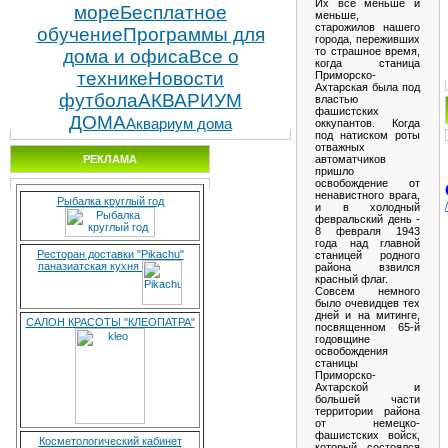
Их все меньше и
море
Бесплатное
меньше,
старожилов нашего
обучение
Программы для
города, переживших
то страшное время,
дома и офиса
Все о
когда станица
технике
Новости
Приморско-
Ахтарская была под
футбола
АКВАРИУМ
властью
фашистских
ДОМА
Аквариум дома
оккупантов. Когда
под натиском роты
отважных
автоматчиков
РЕКЛАМА
пришло
освобождение от
ненавистного врага,
Рыбалка круглый год
и в холодный
февральский день -
8 февраля 1943
года над главной
Ресторан доставки "Pikachu"
станицей родного
паназиатская кухня
района взвился
красный флаг.
Совсем немного
было очевидцев тех
дней и на митинге,
САЛОН КРАСОТЫ "КЛЕОПАТРА"
посвященном 65-й
годовщине
освобождения
станицы
Приморско-
Ахтарской и
большей части
территории района
от немецко-
фашистских войск,
Косметологический кабинет
который состоялся