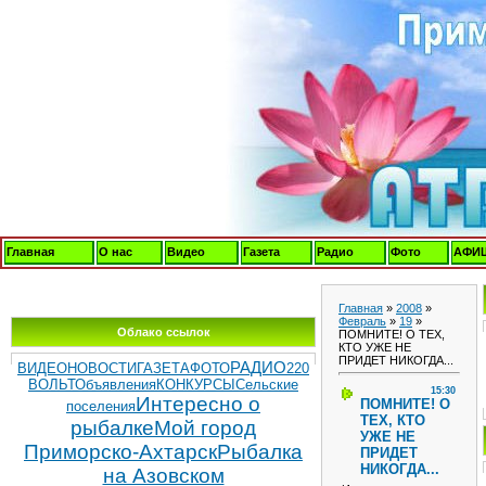
Главная
О нас
Видео
Газета
Радио
Фото
АФИ
Главная
»
2008
»
Февраль
»
19
»
Облако ссылок
ПОМНИТЕ! О ТЕХ,
КТО УЖЕ НЕ
ПРИДЕТ НИКОГДА...
РАДИО
ВИДЕОНОВОСТИ
ГАЗЕТА
ФОТО
220
ВОЛЬТ
Объявления
КОНКУРСЫ
Сельские
15:30
Интересно о
ПОМНИТЕ! О
поселения
ТЕХ, КТО
рыбалке
Мой город
УЖЕ НЕ
Приморско-Ахтарск
Рыбалка
ПРИДЕТ
НИКОГДА...
на Азовском