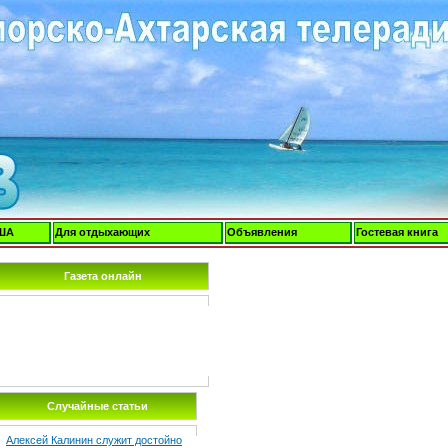
ША
Для отдыхающих
Объявления
Гостевая книга
Газета онлайн
Случайные статьи
Алексей Калинин служит достойно