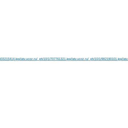
/933215414.jpg
//atv.ucoz.ru/_ph/10/1/707761321.jpg
//atv.ucoz.ru/_ph/10/1/982190101.jpg
//at