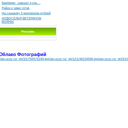
Барбарис, самшит и ель…
Район к зиме готов
На социалку 5 миллионов рублей
НОВОСЕЛЬЯ ВЕТЕРАНОВ
ВОЙНЫ
Реклама
Облако Фотографий
//atv.ucoz.ru/_ph/3/1/784576249.jpg
//atv.ucoz.ru/_ph/12/1/46154596.jpg
//atv.ucoz.ru/_ph/3/1