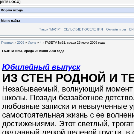
[
SITE LOGO
]
Форма входа
Меню сайта
Такси "МАЯК"
СЕЛЬСКИЕ ПОСЕЛЕНИЯ
Онлайн игры
ВИ
Главная
»
2008
»
Июль
»
4
» ГАЗЕТА №51, среда 25 июня 2008 года
ГАЗЕТА №51, среда 25 июня 2008 года
Юбилейный выпуск
ИЗ СТЕН РОДНОЙ И 
Незабываемый, волнующий момент в
школы. Позади беззаботное детств
любовные записки и невыученные ур
самостоятельная жизнь с ее волнен
достижениями. Этот светлый, трога
окутанный легкой пеленой грусти, в