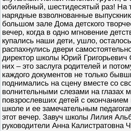
юбилейный, шестидесятый раз! На 
нарядные взволнованные выпускники
большом зале Дома детского творч
вечер, когда в одно мгновение детст
купались наши дети, ушло, осталос
распахнулись двери самостоятельно
директор школы Юрий Григорьевич С
них – это заслуга родителей и пото
каждого документов не только бывши
поднимались на сцену вместе со св
волнительными слезами на глазах м
повзрослевших детей с окончанием 
школе и ее замечательным педагога
этот вечер. Завуч школы Лилия Аль
руководители Анна Калистратовна Ч