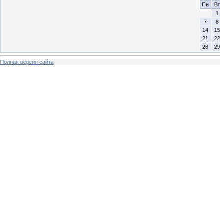
Пн
Вт
1
7
8
14
15
21
22
28
29
Полная версия сайта