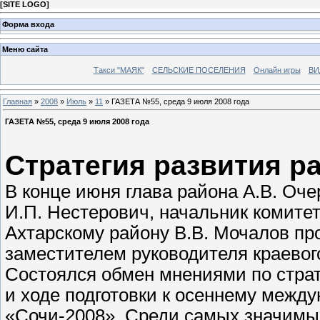
[
SITE LOGO
]
Форма входа
Меню сайта
Такси "МАЯК"
СЕЛЬСКИЕ ПОСЕЛЕНИЯ
Онлайн игры
ВИ
Главная
»
2008
»
Июль
»
11
» ГАЗЕТА №55, среда 9 июля 2008 года
ГАЗЕТА №55, среда 9 июля 2008 года
Стратегия развития р
В конце июня глава района А.В. Оч
И.П. Нестерович, начальник комите
Ахтарскому району В.В. Мочалов пр
заместителем руководителя краевог
Состоялся обмен мнениями по стра
и ходе подготовки к осеннему меж
«Сочи-2008». Среди самых значимы