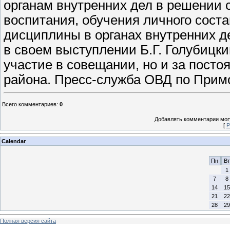
органам внутренних дел в решении 
воспитания, обучения личного сост
дисциплины в органах внутренних д
в своем выступлении Б.Г. Голубицк
участие в совещании, но и за пост
района. Пресс-служба ОВД по Примо
Всего комментариев
:
0
Добавлять комментарии могу
[
Р
Calendar
Пн
Вт
1
7
8
14
15
21
22
28
29
Полная версия сайта