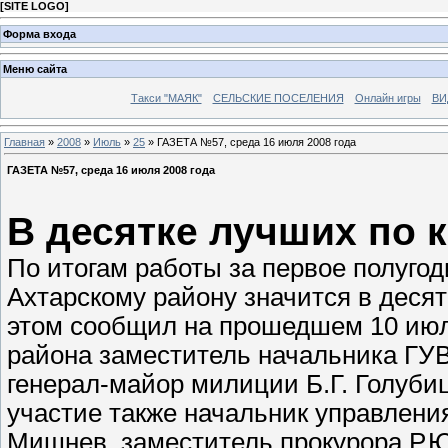
[
SITE LOGO
]
Форма входа
Меню сайта
Такси "МАЯК"
СЕЛЬСКИЕ ПОСЕЛЕНИЯ
Онлайн игры
ВИ
Главная
»
2008
»
Июль
»
25
» ГАЗЕТА №57, среда 16 июля 2008 года
ГАЗЕТА №57, среда 16 июля 2008 года
В десятке лучших по 
По итогам работы за первое полугод
Ахтарскому району значится в деся
этом сообщил на прошедшем 10 ию
района заместитель начальника ГУ
генерал-майор милиции Б.Г. Голуби
участие также начальник управлени
Мишнев, заместитель прокурора Р.Ю