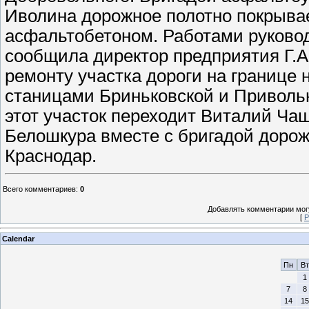
Иволина дорожное полотно покрыв
асфальтобетоном. Работами руково
сообщила директор предприятия Г.А.
ремонту участка дороги на границе 
станицами Бриньковской и Привольн
этот участок переходит Виталий Ча
Белошкура вместе с бригадой дорож
Краснодар.
Всего комментариев
:
0
Добавлять комментарии могу
[
Р
Calendar
Пн
Вт
1
7
8
14
15