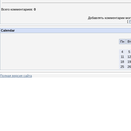
Всего комментариев
:
0
Добавлять комментарии могу
[
Р
Calendar
Пн
Вт
4
5
11
12
18
19
25
26
Полная версия сайта