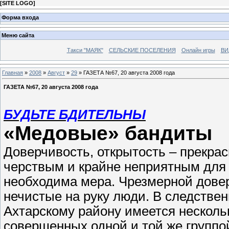
[
SITE LOGO
]
Форма входа
Меню сайта
Такси "МАЯК"
СЕЛЬСКИЕ ПОСЕЛЕНИЯ
Онлайн игры
ВИ
Главная
»
2008
»
Август
»
29
» ГАЗЕТА №67, 20 августа 2008 года
ГАЗЕТА №67, 20 августа 2008 года
БУДЬТЕ БДИТЕЛЬНЫ
«Медовые» бандиты
Доверчивость, открытость – прекрас
черствым и крайне неприятным для 
необходима мера. Чрезмерной дове
нечистые на руку люди. В следстве
Ахтарскому району имеется несколь
совершенных одной и той же группо