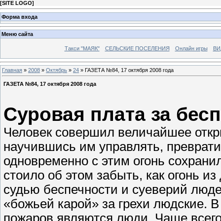
[
SITE LOGO
]
Форма входа
Меню сайта
Такси "МАЯК"
СЕЛЬСКИЕ ПОСЕЛЕНИЯ
Онлайн игры
ВИ
Главная
»
2008
»
Октябрь
»
24
» ГАЗЕТА №84, 17 октября 2008 года
ГАЗЕТА №84, 17 октября 2008 года
Суровая плата за бес
Человек совершил величайшее откры
научившись им управлять, преврати
одновременно с этим огонь сохрани
стоило об этом забыть, как огонь из
судью беспечности и суеверий люде
«божьей карой» за грехи людские.
пожаров являются люди. Чаще всего