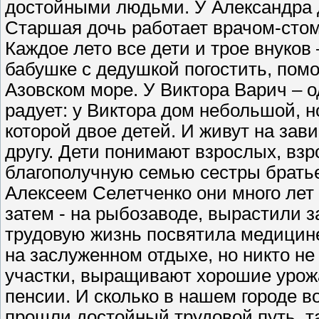
достойными людьми. У Александра д
Старшая дочь работает врачом-стом
Каждое лето все дети и трое внуков
бабушке с дедушкой погостить, пом
Азовском море. У Виктора Варич – о
радует: у Виктора дом небольшой, н
которой двое детей. И живут на зави
другу. Дети понимают взрослых, взр
благополучную семью сестры братье
Алексеем Селетченко они много лет
затем - на рыбозаводе, вырастили 
трудовую жизнь посвятила медицине
на заслуженном отдыхе, но никто не
участки, выращивают хорошие урожа
пенсии. И сколько в нашем городе в
прошли достойный трудовой путь, т