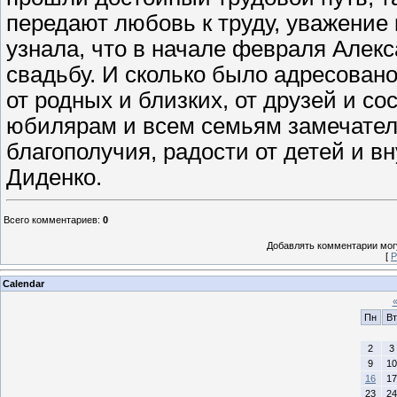
передают любовь к труду, уважени
узнала, что в начале февраля Алек
свадьбу. И сколько было адресован
от родных и близких, от друзей и с
юбилярам и всем семьям замечатель
благополучия, радости от детей и вн
Диденко.
Всего комментариев
:
0
Добавлять комментарии могу
[
Р
Calendar
Пн
Вт
2
3
9
10
16
17
23
24