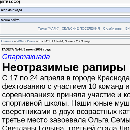
[
SITE LOGO
]
Форма входа
Меню сайта
Такси "МАЯК"
СЕЛЬСКИЕ ПОСЕЛЕНИЯ
Онлайн игры
ВИ
Главная
»
2009
»
Июнь
»
5
» ГАЗЕТА №44, 3 июня 2009 года
ГАЗЕТА №44, 3 июня 2009 года
Спартакиада
Неотразимые рапиры 
С 17 по 24 апреля в городе Краснод
фехтованию с участием 10 команд и
соревнованиях приняла участие и к
спортивной школы. Наши юные мушк
сверстниками в двух возрастных кат
третье место завоевала Ольга Семы
Светланы Годына, третьей стала Лю