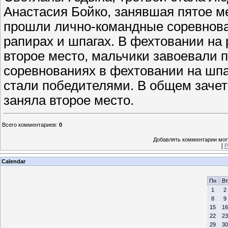
Анастасия Бойко, занявшая пятое ме
прошли лично-командные соревнова
рапирах и шпагах. В фехтовании на
второе место, мальчики завоевали п
соревнованиях в фехтовании на шпа
стали победителями. В общем зачет
заняла второе место.
Всего комментариев
:
0
Добавлять комментарии могу
[
Р
Calendar
Пн
Вт
1
2
8
9
15
16
22
23
29
30