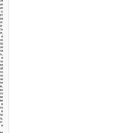
ся
ые
ые
 у
ет
за
и:
а-
сь
я,
 и
но
тр
ши
на
ь,
 и
ты
мя
ой
го
но
ни
ти
м,
ны
го
ым
м
 в
то
 в
ло
ц.
о-
 и
им