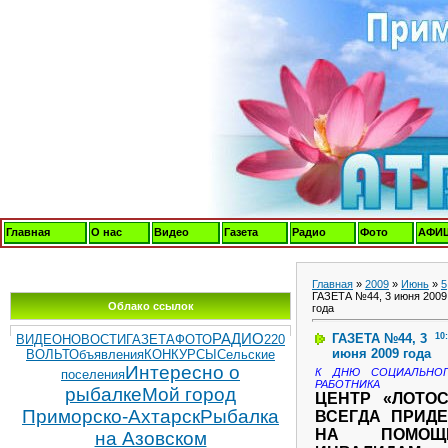
Главная
О нас
Видео
Газета
Радио
Фото
АФИ
Главная
»
2009
»
Июнь
»
5
ГАЗЕТА №44, 3 июня 2009
Облако ссылок
года
ГАЗЕТА №44, 3
10
РАДИО
ВИДЕОНОВОСТИ
ГАЗЕТА
ФОТО
220
июня 2009 года
ВОЛЬТ
Объявления
КОНКУРСЫ
Сельские
Интересно о
К ДНЮ СОЦИАЛЬНО
поселения
РАБОТНИКА
рыбалке
Мой город
ЦЕНТР «ЛОТОС
Приморско-Ахтарск
Рыбалка
ВСЕГДА ПРИДЕ
НА ПОМОЩ
на Азовском