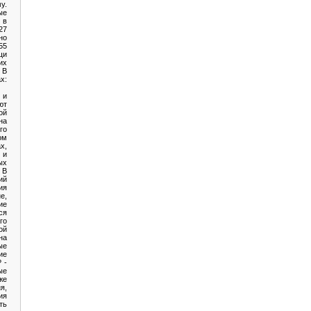
у.
ые
 в
27
но
55
щи
их
 В
х:
 и
ют
ой
на
го
ом
х,
 и
ых
 В
ий
ия
е,
ие
ся
го
ой
на
ые
ие
 -
ые
же
я,
ия
ть