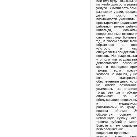
или ему будут оказывать
по необходимости разов
услуги. В жизни есть сам
разные ситуации, нередко
детей просто н
возможности ухаживать 
престарелыми родителям
работают, имеют ребенк
инвалида, сложили
неприязненные отношени
сами они люди больные
т.д., в любом случае мож
обратиться в цен
«Лотос», и на
специалисты придут вам 
помощь. Но, надо сказат
что политика государства
департамента соцзащи
края в последнее вре
такова: если пожил
человек не одинок, у не
есть материаль
обеспеченные дети, но о
не имеют возможнос
ухаживать за старико
тогда эти дети обяза
оплачивать за е
обслуживание социальн
и медицински
работниками на дому
полном объеме. Э
обходится совсем
небольшую сумму: око
тысячи рублей в меся
Вместе с тем социальн
психологические
социально-правовые
услуги всем сво