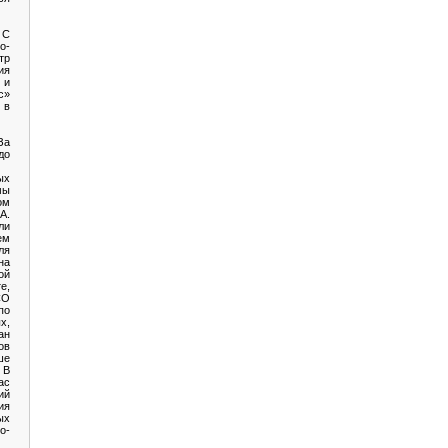
 С
о-
тр
ия
 и
с»
 в
За
до
ых
ы
ом
А.
ли
ем
ля
на
ой
е,
СО
по
х,
ан
в
ше
 В
ас
ий
ия
ых
о-