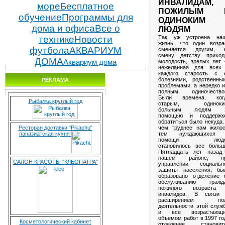
ИНВАЛИДАМ,
море
Бесплатное
ПОЖИЛЫМ 
обучение
Программы для
ОДИНОКИМ
дома и офиса
Все о
ЛЮДЯМ
Так уж устроена на
технике
Новости
жизнь, что один возра
футбола
АКВАРИУМ
сменяется другим, 
смену детству приход
ДОМА
молодость, зрелых лет
Аквариум дома
нежеланная для всех
каждого старость с 
болезнями, родственны
РЕКЛАМА
проблемами, а нередко и
полным одиночество
Были времена, ког
Рыбалка круглый год
старым, одиноки
больным людям 
помощью и поддержк
обратиться было некуда.
чем труднее нам жилос
Ресторан доставки "Pikachu"
тем нуждающихся
паназиатская кухня
помощи люде
становилось все больш
Пятнадцать лет назад
нашем районе, п
САЛОН КРАСОТЫ "КЛЕОПАТРА"
управлении социальн
защиты населения, бы
образовано отделение 
обслуживанию гражд
пожилого возраста
инвалидов. В связи
расширением по
деятельности этой служ
и все возрастающ
объемом работ в 1997 го
Косметологический кабинет
отделение становит