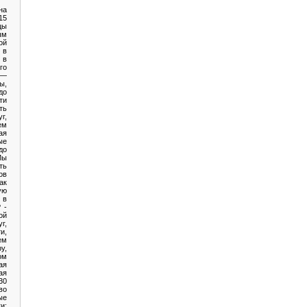
на
15
цы
ым
ой
 в
 в
го
 —
ы,
до
ти
ть
г,
ем
ая
ые
до
ы
ть
ов
ак
ую
 в
 -
ой
г,
и,
ем
у,
ом
ая
ая
30
во
ые
: