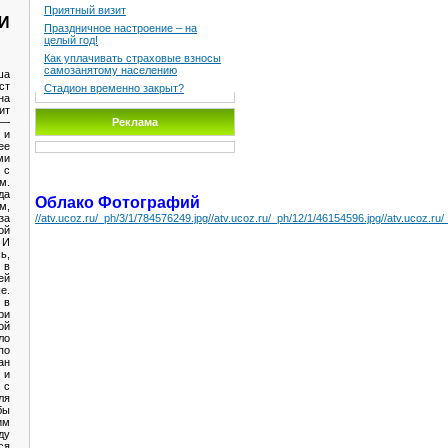
Приятный визит
И
Праздничное настроение – на
целый год!
Как уплачивать страховые взносы
самозанятому населению
ша
ст
Стадион временно закрыт?
на
ит
 —
Реклама
 и
ее
ми
 с
м.
да
Облако Фотографий
м,
за
//atv.ucoz.ru/_ph/3/1/784576249.jpg
//atv.ucoz.ru/_ph/12/1/46154596.jpg
//atv.ucoz.ru
ой
 И
ь,
 в
й
е.
 в
ри
ой
ло
по
ан
 и
 с
ля
бы
им
ду
ся