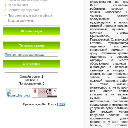
обслуживания на дом
Все о технике
Всего социальн
работники, которых
Бесплатное обучение
нашем коллективе 1
Программы для дома и офиса
человек, постоян
обслуживают 6
Виды аквариумов
нуждающихся в помо
жителей города и сельск
населенных пунктов.
Форма входа
крупных станица
Бриньковской,
Приазовской, Ольгинской
Степной функциониру
Телепрограмма
отделения постоянн
социальной помощи 
дому. Работники девято
Полная программа передач
отделения, в основн
живущие на места
обслуживают стариков
Статистика
инвалидов в остальн
станицах и хуторах.
общем, ни один,требующ
Онлайн всего:
1
заботы и вниман
Гостей:
1
пожилой человек в район
Пользователей:
0
а также имеющ
инвалидность, не остают
без нашего прямо
участия в их нелегк
судьбе. - Гали
Анатольевна, постоянн
Приветствую Вас
Гость
|
RSS
социальные и медицинск
услуги на дому платные?
Для граждан, котор
получают пенсию ни
прожиточного уровн
бесплатно, у кого пенс
больше, то стоимос