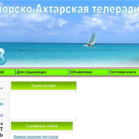
ША
Для отдыхающих
Объявления
Гостевая книга
Газета онлайн
»
:23
ГО
»
Случайные статьи
Т
Ь
Важные решения депутатов