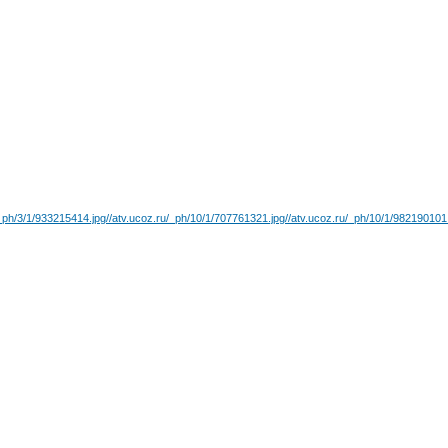
/_ph/3/1/933215414.jpg
//atv.ucoz.ru/_ph/10/1/707761321.jpg
//atv.ucoz.ru/_ph/10/1/982190101