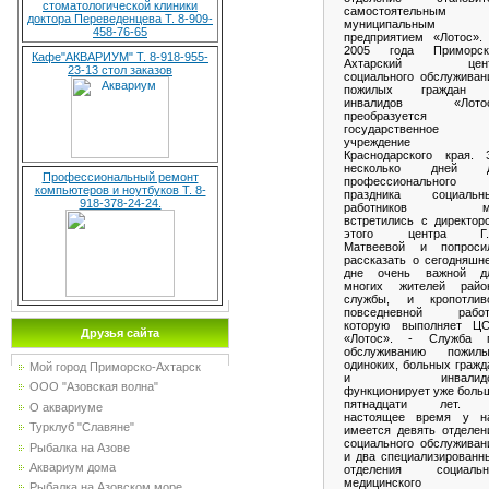
стоматологической клиники
самостоятельным
доктора Переведенцева Т. 8-909-
муниципальным
458-76-65
предприятием «Лотос».
2005 года Приморск
Кафе"АКВАРИУМ" Т. 8-918-955-
Ахтарский цен
23-13 стол заказов
социального обслуживан
пожилых граждан
инвалидов «Лото
преобразуется
государственное
учреждение
Краснодарского края. 
несколько дней 
Профессиональный ремонт
профессионального
компьютеров и ноутбуков Т. 8-
праздника социальн
918-378-24-24.
работников м
встретились с директор
этого центра Г.
Матвеевой и попроси
рассказать о сегодняшн
дне очень важной д
многих жителей райо
службы, и кропотлив
повседневной работ
которую выполняет Ц
Друзья сайта
«Лотос». - Служба 
обслуживанию пожилы
одиноких, больных гражд
Мой город Приморско-Ахтарск
и инвалидо
ООО "Азовская волна"
функционирует уже боль
пятнадцати лет.
О аквариуме
настоящее время у н
Турклуб "Славяне"
имеется девять отделен
социального обслуживан
Рыбалка на Азове
и два специализированн
Аквариум дома
отделения социальн
медицинского
Рыбалка на Азовском море