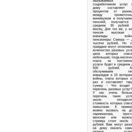
оказываемых
соцработником услуг 
дому составляет 
процентов от разни
между прожиточн
минимумом и получаем
пенсией, получается
среднем 30 рублей
месяц. Для тех же, у ко
пенсия высокая
инвалиды войн
пенсионеры Севера — 
тысячи рублей. Но э
граждане могут оплачива
количество разовых услу
цена которых совс
небольшая, тогда месячн
плата за постоянн
услуги будет в среднем 
500 рублей. М
обслуживаем пя
инвалидов и 15 ветеран
войны, плата которых к
раз и составляет так
сумму. - Что входит
перечень разовых услуг?
У нас очень больш
перечень таких услу
около пятидесят
стоимость которых совс
невысокая. К пример
можно вызвать на д
парикмахера, прост
женская или мужск
стрижка стоит около 
рублей. Вам могут разо
на дому оказать сам
разные услуги