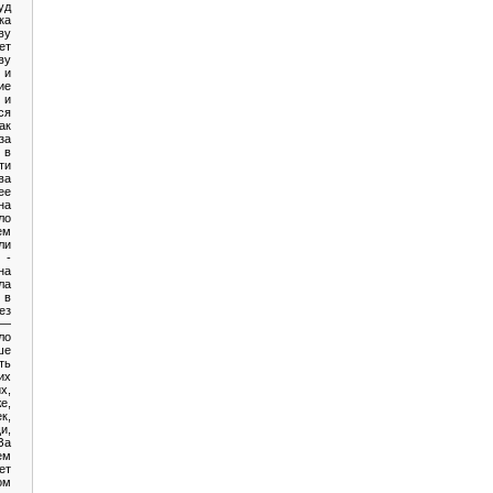
уд
ка
ву
ет
у
 и
ие
 и
ся
ак
за
 в
ти
ва
ее
на
ло
ем
ли
-
на
ла
 в
ез
 —
ло
ше
ть
их
х,
е,
к,
и,
За
ем
ет
ом