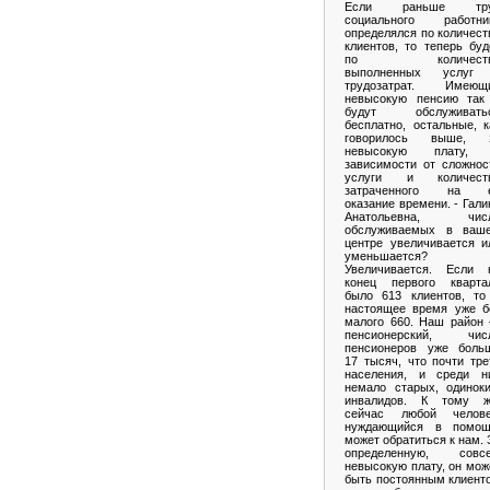
Если раньше тр
социального работни
определялся по количест
клиентов, то теперь буд
по количеств
выполненных услуг
трудозатрат. Имеющ
невысокую пенсию так
будут обслуживать
бесплатно, остальные, к
говорилось выше, 
невысокую плату,
зависимости от сложнос
услуги и количест
затраченного на 
оказание времени. - Гали
Анатольевна, чис
обслуживаемых в ваш
центре увеличивается и
уменьшается? 
Увеличивается. Если 
конец первого кварта
было 613 клиентов, то
настоящее время уже б
малого 660. Наш район
пенсионерский, чис
пенсионеров уже боль
17 тысяч, что почти тре
населения, и среди н
немало старых, одиноки
инвалидов. К тому ж
сейчас любой челове
нуждающийся в помощ
может обратиться к нам. 
определенную, совс
невысокую плату, он мож
быть постоянным клиент