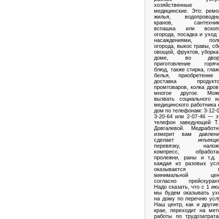
хозяйственные
медицинские. Это: ремо
жилья, водопроводн
кранов, сантехник
вспашка или вскоп
огорода, посадка и уход 
насаждениями, пол
огорода, выкос травы, сб
овощей, фруктов, уборка
доме, во двор
приготовление горяч
блюд, также стирка, глаж
белья, приобретение
доставка продукто
промтоваров, колка дров
многое другое. Мож
вызвать социального и
медицинского работника 
дом по телефонам: 3-12-0
3-20-64 или 2-07-46 — э
телефон заведующей Т.
Довгалевой. Медработн
измерит вам давлени
сделает инъекци
перевязку, налож
компресс, обработа
пролежни, раны и т.д.
каждая из разовых усл
оказывается п
минимальной цен
согласно прейскурант
Надо сказать, что с 1 ию
мы будем оказывать ух
на дому по перечню услу
Наш центр, как и другие
крае, переходит на мет
работы по трудозатрата