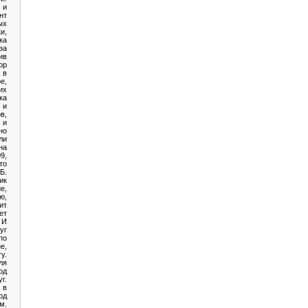
 и
нт
ых
и,
ка
за
ив
ор
 в
е,
их
ка
 и
в,
 и
но
ли
на
9,
то
Б.
ик
е,
ю,
ит
ет
 И
уг
о
е,
у.
ля
од
г.
 в
од
м.