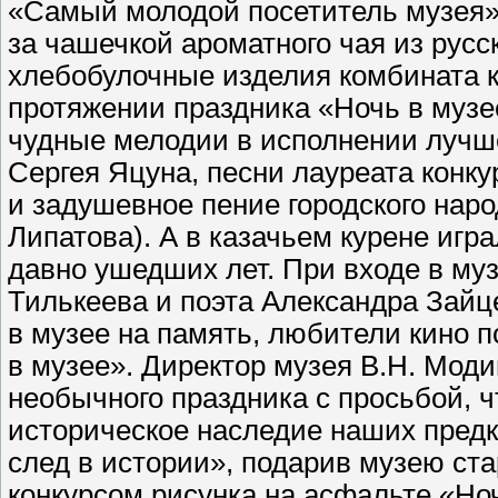
«Самый молодой посетитель музея»
за чашечкой ароматного чая из русс
хлебобулочные изделия комбината 
протяжении праздника «Ночь в музее
чудные мелодии в исполнении лучш
Сергея Яцуна, песни лауреата конк
и задушевное пение городского наро
Липатова). А в казачьем курене иг
давно ушедших лет. При входе в му
Тилькеева и поэта Александра Зай
в музее на память, любители кино
в музее». Директор музея В.Н. Моди
необычного праздника с просьбой, 
историческое наследие наших предк
след в истории», подарив музею ст
конкурсом рисунка на асфальте «Ноч