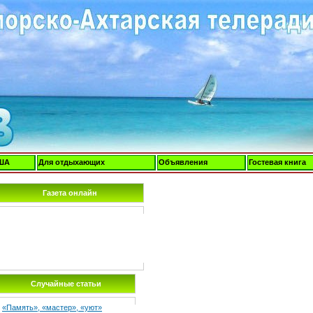
ША
Для отдыхающих
Объявления
Гостевая книга
Газета онлайн
Случайные статьи
«Память», «мастер», «уют»