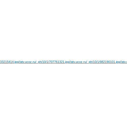
/933215414.jpg
//atv.ucoz.ru/_ph/10/1/707761321.jpg
//atv.ucoz.ru/_ph/10/1/982190101.jpg
//atv