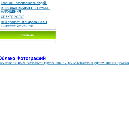
Главное - безопасность людей!
В ШКОЛАХ ВЫЯВЛЕНЫ ГРУБЫЕ
НАРУШЕНИЯ
СПЕКТР УСЛУГ
Всю прелесть и очарованье вы
сохранили до сих пор
Реклама
Облако Фотографий
/atv.ucoz.ru/_ph/3/1/784576249.jpg
//atv.ucoz.ru/_ph/12/1/46154596.jpg
//atv.ucoz.ru/_ph/3/1