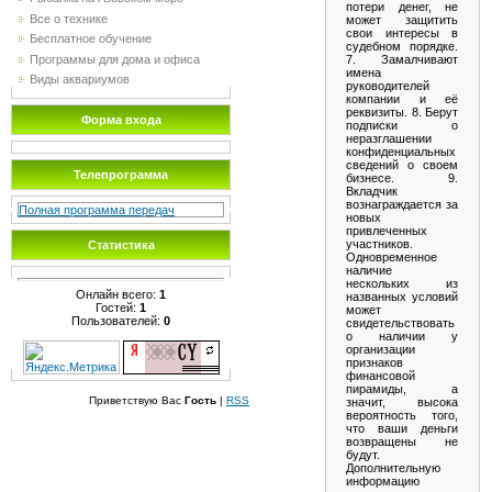
потери денег, не
Все о технике
может защитить
свои интересы в
Бесплатное обучение
судебном порядке.
Программы для дома и офиса
7. Замалчивают
имена
Виды аквариумов
руководителей
компании и её
реквизиты. 8. Берут
Форма входа
подписки о
неразглашении
конфиденциальных
сведений о своем
Телепрограмма
бизнесе. 9.
Вкладчик
вознаграждается за
Полная программа передач
новых
привлеченных
участников.
Статистика
Одновременное
наличие
нескольких из
Онлайн всего:
1
названных условий
Гостей:
1
может
Пользователей:
0
свидетельствовать
о наличии у
организации
признаков
финансовой
пирамиды, а
Приветствую Вас
Гость
|
RSS
значит, высока
вероятность того,
что ваши деньги
возвращены не
будут.
Дополнительную
информацию