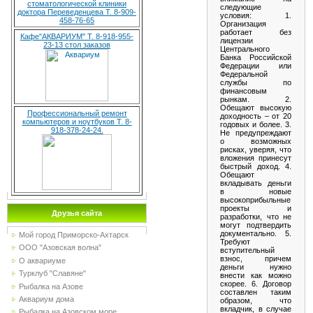
стоматологической клиники
следующие
доктора Переведенцева Т. 8-909-
условия: 1.
458-76-65
Организация
работает без
Кафе"АКВАРИУМ" Т. 8-918-955-
лицензии
23-13 стол заказов
Центрального
Банка Российской
Федерации или
Федеральной
службы по
финансовым
рынкам. 2.
Обещают высокую
Профессиональный ремонт
доходность – от 20
компьютеров и ноутбуков Т. 8-
годовых и более. 3.
918-378-24-24.
Не предупреждают
о возможных
рисках, уверяя, что
вложения принесут
быстрый доход. 4.
Обещают
вкладывать деньги
в новые
высокоприбыльные
проекты и
Друзья сайта
разработки, что не
могут подтвердить
документально. 5.
Мой город Приморско-Ахтарск
Требуют
ООО "Азовская волна"
вступительный
взнос, причем
О аквариуме
деньги нужно
Турклуб "Славяне"
внести как можно
скорее. 6. Договор
Рыбалка на Азове
составлен таким
Аквариум дома
образом, что
вкладчик, в случае
Рыбалка на Азовском море