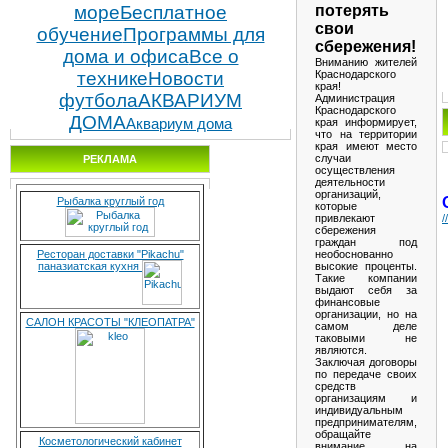
потерять
море
Бесплатное
свои
обучение
Программы для
сбережения!
дома и офиса
Все о
Вниманию жителей
Краснодарского
технике
Новости
края!
футбола
АКВАРИУМ
Администрация
Краснодарского
ДОМА
края информирует,
Аквариум дома
что на территории
края имеют место
случаи
РЕКЛАМА
осуществления
деятельности
организаций,
Рыбалка круглый год
которые
привлекают
/
сбережения
граждан под
необоснованно
Ресторан доставки "Pikachu"
высокие проценты.
паназиатская кухня
Такие компании
выдают себя за
финансовые
организации, но на
САЛОН КРАСОТЫ "КЛЕОПАТРА"
самом деле
таковыми не
являются.
Заключая договоры
по передаче своих
средств
организациям и
индивидуальным
предпринимателям,
обращайте
Косметологический кабинет
внимание на