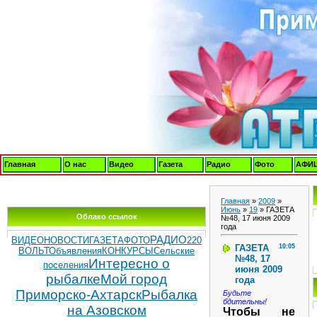
Главная
О нас
Видео
Газета
Радио
Фото
АФИ
Главная
»
2009
»
Июнь
»
19
» ГАЗЕТА
Облако ссылок
№48, 17 июня 2009
года
РАДИО
ВИДЕОНОВОСТИ
ГАЗЕТА
ФОТО
220
ГАЗЕТА
10:05
ВОЛЬТ
Объявления
КОНКУРСЫ
Сельские
№48, 17
Интересно о
поселения
июня 2009
рыбалке
Мой город
года
Приморско-Ахтарск
Рыбалка
Будьте
бдительны!
на Азовском
Чтобы не