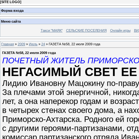
[
SITE LOGO
]
Форма входа
Меню сайта
Такси "МАЯК"
СЕЛЬСКИЕ ПОСЕЛЕНИЯ
Онлайн игры
ВИ
Главная
»
2009
»
Июль
»
24
» ГАЗЕТА №58, 22 июля 2009 года
ГАЗЕТА №58, 22 июля 2009 года
ПОЧЕТНЫЙ ЖИТЕЛЬ ПРИМОРСКО
НЕГАСИМЫЙ СВЕТ ЕЕ 
Лидию Ивановну Мацокину по-праву
За плечами этой энергичной, никог
лет, а она наперекор годам и возра
в четырех стенах своего дома, а на
Приморско-Ахтарска. Родного ей горо
с другими героями-партизанами, от
комиссар партизанского отряда Ива