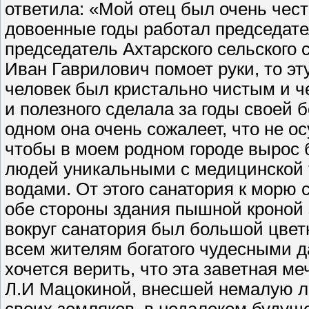
ответила: «Мой отец был очень чес
довоенные годы работал председател
председатель Ахтарского сельского с
Иван Гаврилович помоет руки, то эт
человек был кристально чистым и ч
и полезного сделала за годы своей 
одном она очень сожалеет, что не ос
чтобы в моем родном городе вырос
людей уникальными с медицинской 
водами. От этого санатория к морю 
обе стороны здания пышной кроной 
вокруг санатория был большой цвет
всем жителям богатого чудесными 
хочется верить, что эта заветная м
Л.И Мацокиной, внесшей немалую ле
своих земляков, в недалеком буду