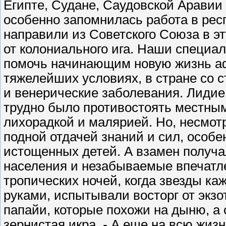
Египте, Судане, Саудовской Аравии 
особенно запомнилась работа в рес
направили из Советского Союза в э
от колониального ига. Наши специа
помочь начинающим новую жизнь аф
тяжелейших условиях, в стране со
и венерические заболевания. Лидие
трудно было противостоять местны
лихорадкой и малярией. Но, несмотр
подной отдачей знаний и сил, особе
истощенных детей. А взамен получа
населения и незабываемые впечатл
тропических ночей, когда звезды ка
руками, испытывали восторг от экзо
папайи, которые похожи на дыню, а с
зернистая икра. - А еще на всю жизн