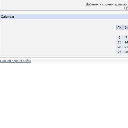
Добавлять комментарии могу
[
Р
Calendar
Пн
Вт
6
7
13
14
20
21
27
28
Полная версия сайта