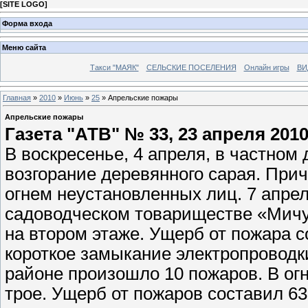
[
SITE LOGO
]
Форма входа
Меню сайта
Такси "МАЯК"
СЕЛЬСКИЕ ПОСЕЛЕНИЯ
Онлайн игры
ВИ
Главная
»
2010
»
Июнь
»
25
» Апрельские пожары
Апрельские пожары
Газета "АТВ" № 33, 23 апреля 2010
В воскресенье, 4 апреля, в частном
возгорание деревянного сарая. При
огнем неустановленных лиц. 7 апре
садоводческом товариществе «Мичу
на втором этаже. Ущерб от пожара 
короткое замыкание электропроводк
районе произошло 10 пожаров. В ог
трое. Ущерб от пожаров составил 6