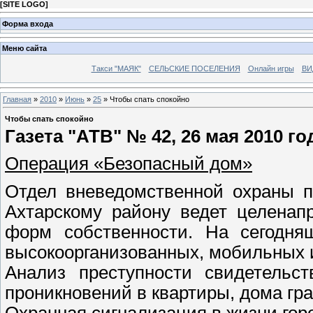
[
SITE LOGO
]
Форма входа
Меню сайта
Такси "МАЯК"
СЕЛЬСКИЕ ПОСЕЛЕНИЯ
Онлайн игры
ВИ
Главная
»
2010
»
Июнь
»
25
» Чтобы спать спокойно
Чтобы спать спокойно
Газета "АТВ" № 42, 26 мая 2010 го
Операция «Безопасный дом»
Отдел вневедомственной охраны п
Ахтарскому району ведет целенап
форм собственности. На сегодн
высокоорганизованных, мобильных 
Анализ преступности свидетельст
проникновений в квартиры, дома гра
Охранная сигнализация в жизни гор