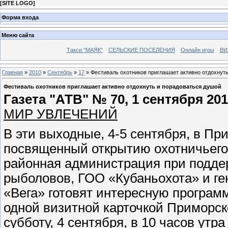
[
SITE LOGO
]
Форма входа
Меню сайта
Такси "МАЯК"
СЕЛЬСКИЕ ПОСЕЛЕНИЯ
Онлайн игры
ВИ
Главная
»
2010
»
Сентябрь
»
17
» Фестиваль охотников приглашает активно отдохнут
Фестиваль охотников приглашает активно отдохнуть и порадоваться душой
Газета "АТВ" № 70, 1 сентября 201
МИР УВЛЕЧЕНИЙ
В эти выходные, 4-5 сентября, в Пр
посвященный открытию охотничьего
районная администрация при поддер
рыболовов, ГОО «Кубаньохота» и ге
«Вега» готовят интересную програм
одной визитной карточкой Приморск
субботу, 4 сентября, в 10 часов ут