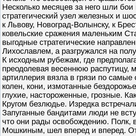
Несколько месяцев за него шли бои
стратегический узел железных и шо
к Львову, Новоград-Волынску, к Бр
ковельские сражения маленьким Ста
выгодные стратегические направлени
Лихославлем, а разгружался на по
К исходным рубежам, где предполага
преодолевая весеннюю распутицу, 
артиллерия вязла в грязи по самые
колен, кони, измотанные бездорожь
глухие, настороженные, грозные. Ка
Кругом безлюдье. Изредка встречал
Запуганные бандитами люди не вступ
что они рады освобождению. Полк,
Мошкиным, шел вперед и вперед. О