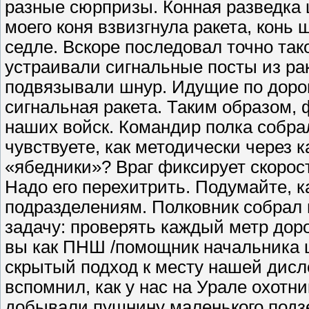
разные сюрпризы. Конная разведка 
моего коня взвизгнула ракета, конь 
седле. Вскоре последовал точно так
устраивали сигнальные посты из рак
подвязывали шнур. Идущие по дорог
сигнальная ракета. Таким образом
наших войск. Командир полка собра
чувствуете, как методически через 
«ябедники»? Враг фиксирует скорост
Надо его перехитрить. Подумайте, к
подразделениям. Полковник собрал 
задачу: проверять каждый метр доро
вы как ПНШ /помощник начальника ш
скрытый подход к месту нашей дисл
вспомнил, как у нас на Урале охот
добывали пушнину маленького подзе