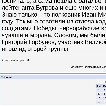
госпиталь, а сама пошла с батальон
лейтенанта Бугрова и еще многих и 
Знаю только, что полковник Иван М
году. Так мне ответили из отдела ка
солдатами Победы, чернорабочие во
чуваши и мордва. Словом, мы были
Григорий Горбунов, участник Велик
инвалид второй группы.
Всего комментариев
:
0
Добавлять комментарии могу
[
Р
Calendar
Пн
Вт
1
2
8
9
15
16
22
23