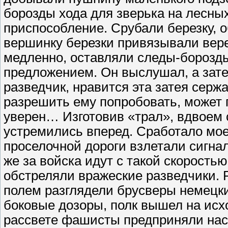
борозды хода для зверька на лесных
приспособление. Срубали березку, 
вершинку березки привязывали верев
медленно, оставляли следы-борозды
предложением. Он выслушал, а затем
разведчик, нравится эта затея серж
разрешить ему попробовать, может п
уверен… Изготовив «трал», вдвоем
устремились вперед. Сработало мое
проселочной дороги взлетали сигна
же за войска идут с такой скорость
обстреляли вражеские разведчики. 
полем разглядели брусверы немецки
боковые дозоры, полк вышел на исх
рассвете фашисты предприняли наст