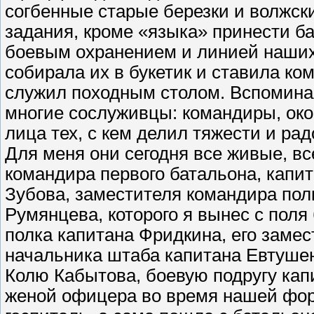
согбенные старые березки и волжски
задания, кроме «языка» принести б
боевым охранением и линией наших
собирала их в букетик и ставила ко
служил походным столом. Вспоминая
многие сослуживцы: командиры, око
лица тех, с кем делил тяжести и рад
Для меня они сегодня все живые, в
командира первого батальона, капит
Зубова, заместителя командира по
Румянцева, которого я вынес с пол
полка капитана Фридкина, его заме
начальника штаба капитана Евтуше
Колю Кабытова, боевую подругу ка
женой офицера во время нашей фор