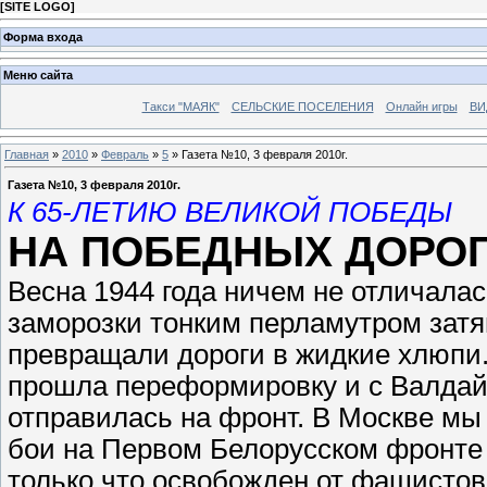
[
SITE LOGO
]
Форма входа
Меню сайта
Такси "МАЯК"
СЕЛЬСКИЕ ПОСЕЛЕНИЯ
Онлайн игры
ВИ
Главная
»
2010
»
Февраль
»
5
» Газета №10, 3 февраля 2010г.
Газета №10, 3 февраля 2010г.
К 65-ЛЕТИЮ ВЕЛИКОЙ ПОБЕДЫ
НА ПОБЕДНЫХ ДОРО
Весна 1944 года ничем не отличалас
заморозки тонким перламутром затя
превращали дороги в жидкие хлюпи. 
прошла переформировку и с Валдайс
отправилась на фронт. В Москве мы 
бои на Первом Белорусском фронте 
только что освобожден от фашистов