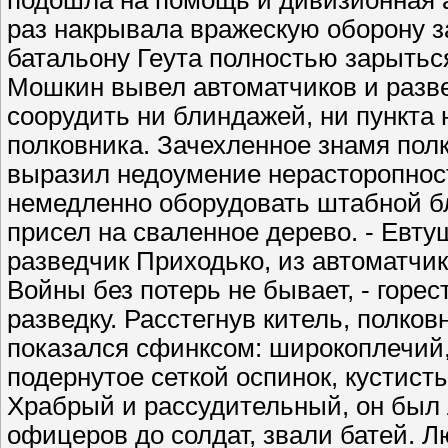
раз накрывала вражескую оборону з
батальону Геута полностью зарытьс
Мошкин вывел автоматчиков и разве
соорудить ни блиндажей, ни пункта
полковника. Зачехленное знамя пол
выразил недоумение нерасторопнос
немедленно оборудовать штабной бл
присел на сваленное дерево. - Евту
разведчик Приходько, из автоматчи
Войны без потерь не бывает, - горе
разведку. Расстегнув китель, полков
показался сфинксом: широкоплечий,
подернутое сеткой оспинок, кустист
Храбрый и рассудительный, он был 
офицеров до солдат, звали батей. Л