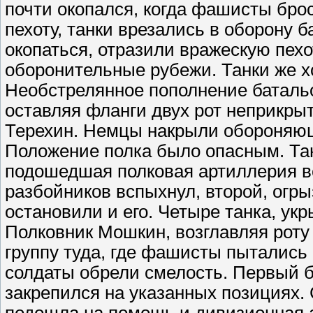
почти окопался, когда фашисты бро
пехоту, танки врезались в оборону б
окопаться, отразили вражескую пехо
оборонительные рубежи. Танки же х
Необстрелянное пополнение батальон
оставляя фланги двух рот неприкры
Терехин. Немцы накрыли обороняющ
Положение полка было опасным. Тан
подошедшая полковая артиллерия в
разбойников вспыхнул, второй, огры
остановили и его. Четыре танка, ук
Полковник Мошкин, возглавляя роту 
группу туда, где фашисты пытались
солдаты обрели смелость. Первый 
закрепился на указанных позициях. 
подошла на помощь и дивизионная 