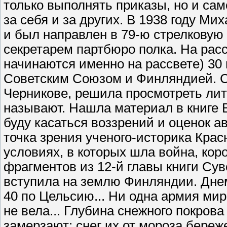
только выполнять приказы, но и са
за себя и за других. В 1938 году М
и был направлен в 79-ю стрелковую
секретарем партбюро полка. На расс
начинаются именно на рассвете) 30
Советским Союзом и Финляндией. 
Черникове, решила просмотреть лите
называют. Нашла материал в книге 
буду касаться воззрений и оценок а
точка зрения ученого-историка Кра
условиях, в которых шла война, коро
фрагментов из 12-й главы книги Сув
вступила на землю Финляндии. Днем 
40 по Цельсию... Ни одна армия ми
не вела... Глубина снежного покрова 
замерзают: снег их от мороза береже