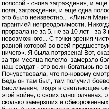
полосой - снова заграждения, и еще
поля, заграждения, и еще одна пол
это было неизвестно... «Линия Ман
гарантией непреодолимости. Никогд
прорвала не за 5, не за 10 лет - за 
невозможного... С точки зрения чис
равной которой во всей предшеству
ничего». Я была потрясена! Вот, ока
за три месяца полегло, замерзло б
наш солдат - это воин-богатырь по в
Почувствовала, что по-новому смо
Ведь он там был, там получил боев
Васильевич, глядя в светлеющее ок
этой войне, о своих однополчанах, о
сколько замерзших и обмороженных!
было. А как досаждали «кукушки» ф