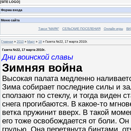
[
SITE LOGO
]
Форма входа
Меню сайта
Такси "МАЯК"
СЕЛЬСКИЕ ПОСЕЛЕНИЯ
Онлайн игры
ВИ
Главная
»
2010
»
Март
»
18
» Газета №22, 17 марта 2010г.
Газета №22, 17 марта 2010г.
Дни воинской славы
Зимняя война
Высокая палата медленно наливает
Зима собирает последние силы и за
сползают по стеклу, и тогда виден 
снега прогибаются. В какое-то мгно
ветка пружинит вверх. В такой моме
его тоже освобождается от боли. Он
грудью. Она перетянута бинтами, о