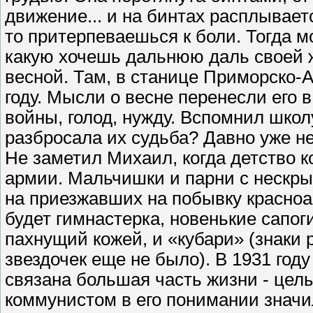
движение... и на бинтах расплываетс
то притерпеваешься к боли. Тогда м
какую хочешь дальнюю даль своей ж
весной. Там, в станице Приморско-А
году. Мысли о весне перенесли его 
войны, голод, нужду. Вспомнил школ
разбросала их судьба? Давно уже н
Не заметил Михаил, когда детство к
армии. Мальчишки и парни с нескр
на приезжавших на побывку красноар
будет гимнастерка, новенькие сапог
пахнущий кожей, и «кубари» (знаки р
звездочек еще не было). В 1931 го
связана большая часть жизни - целы
коммунистом в его понимании значи