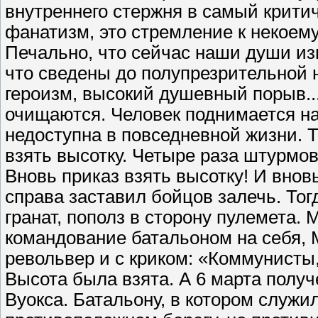
внутреннего стержня в самый крити
фанатизм, это стремление к некоему
Печально, что сейчас наши души из
что сведены до полупрезрительной н
героизм, высокий душевный порыв..
очищаются. Человек поднимается на
недоступна в повседневной жизни. Т
взять высотку. Четыре раза штурмов
Вновь приказ взять высотку! И внов
справа заставил бойцов залечь. Тог
гранат, пополз в сторону пулемета. 
командование батальоном на себя,
револьвер и с криком: «Коммунисты,
Высота была взята. А 6 марта получ
Вуокса. Батальону, в котором служи