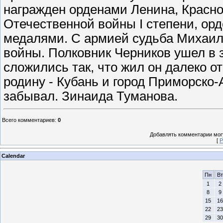
награжден орденами Ленина, Красно
Отечественной войны I степени, ор
медалями. С армией судьба Михаил
войны. Полковник Черников ушел в з
сложились так, что жил он далеко о
родину - Кубань и город Приморско-
забывал. Зинаида Туманова.
Всего комментариев
:
0
Добавлять комментарии могу
[
Р
Calendar
Пн
Вт
1
2
8
9
15
16
22
23
29
30