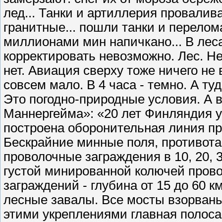
лед... Танки и артиллерия провалив
гранитные... пошли танки и перелом
миллионами мин напичкано... В леса
корректировать невозможно. Лес. Н
нет. Авиация сверху тоже ничего не 
совсем мало. В 4 часа - темно. А туд
Это погодно-природные условия. А в
Маннергейма»: «20 лет Финляндия 
построена оборонительная линия про
Бескрайние минные поля, противота
проволочные заграждения в 10, 20, 3
густой минированной колючей прово
заграждений - глубина от 15 до 60 к
лесные завалы. Все мосты взорваны
этими укреплениями главная полоса 