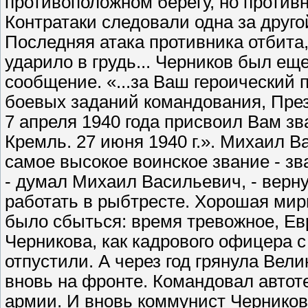
противоположном берегу, но против
Контратаки следовали одна за друго
Последняя атака противника отбита, 
ударило в грудь... Черников был еще
сообщение. «...за Ваш героический
боевых заданий командования, Пре
7 апреля 1940 года присвоил Вам зв
Кремль. 27 июня 1940 г.». Михаил 
самое высокое воинское звание - з
- думал Михаил Васильевич, - верну
работать в рыбтресте. Хорошая мир
было сбыться: время тревожное, Ев
Черникова, как кадрового офицера с
отпустили. А через год грянула Ве
вновь на фронте. Командовал автот
армии. И вновь коммунист Черников