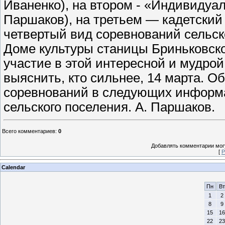
Иваненко), на втором - «Индивидуа
Паршаков), на третьем — кадетский 
четвертый вид соревнований сельско
Доме культуры станицы Бриньковск
участие в этой интересной и мудро
выяснить, кто сильнее, 14 марта. О
соревнований в следующих информа
сельского поселения. А. Паршаков.
Всего комментариев
:
0
Добавлять комментарии могу
[
Р
Calendar
Пн
Вт
1
2
8
9
15
16
22
23