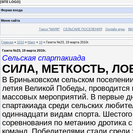
[
SITE LOGO
]
Форма входа
Меню сайта
Такси "МАЯК"
СЕЛЬСКИЕ ПОСЕЛЕНИЯ
Онлайн игры
ВИ
Главная
»
2010
»
Март
»
18
» Газета №23, 19 марта 2010г.
Газета №23, 19 марта 2010г.
Сельская спартакиада
СИЛА, МЕТКОСТЬ, ЛО
В Бриньковском сельском поселении,
летия Великой Победы, проводится 
массовых мероприятий. В первые дн
спартакиада среди сельских любител
одиннадцати видам спорта. Шестого
соревнования по метанию дротика с
команд. Победителями стали среди 