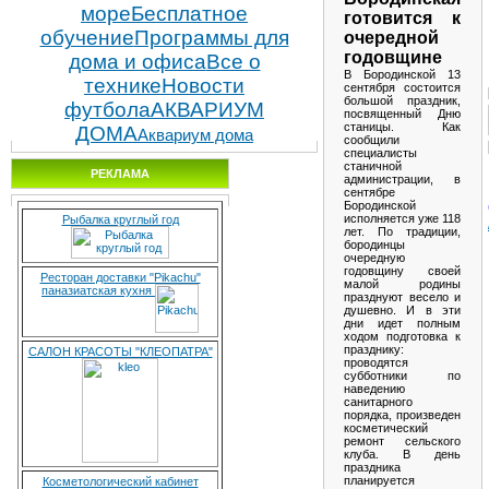
море
Бесплатное
готовится к
обучение
Программы для
очередной
годовщине
дома и офиса
Все о
В Бородинской 13
технике
Новости
сентября состоится
большой праздник,
футбола
АКВАРИУМ
посвященный Дню
станицы. Как
ДОМА
Аквариум дома
сообщили
специалисты
станичной
РЕКЛАМА
администрации, в
сентябре
Бородинской
исполняется уже 118
Рыбалка круглый год
лет. По традиции,
бородинцы
очередную
годовщину своей
Ресторан доставки "Pikachu"
малой родины
паназиатская кухня
празднуют весело и
душевно. И в эти
дни идет полным
ходом подготовка к
празднику:
САЛОН КРАСОТЫ "КЛЕОПАТРА"
проводятся
субботники по
наведению
санитарного
порядка, произведен
косметический
ремонт сельского
клуба. В день
праздника
планируется
Косметологический кабинет