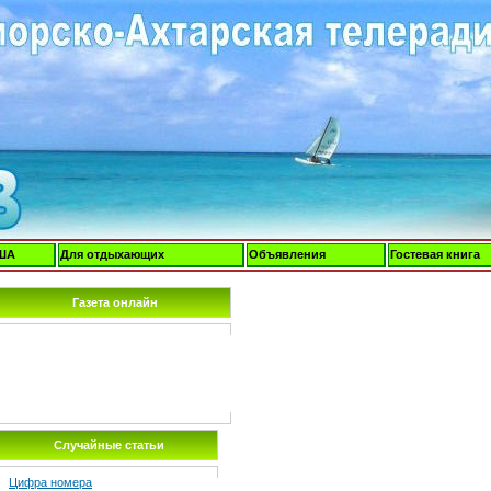
ША
Для отдыхающих
Объявления
Гостевая книга
Газета онлайн
Случайные статьи
Цифра номера