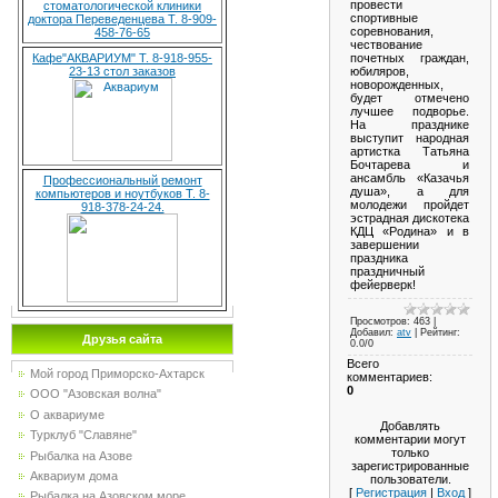
провести
стоматологической клиники
спортивные
доктора Переведенцева Т. 8-909-
соревнования,
458-76-65
чествование
почетных граждан,
Кафе"АКВАРИУМ" Т. 8-918-955-
юбиляров,
23-13 стол заказов
новорожденных,
будет отмечено
лучшее подворье.
На празднике
выступит народная
артистка Татьяна
Бочтарева и
ансамбль «Казачья
Профессиональный ремонт
душа», а для
компьютеров и ноутбуков Т. 8-
молодежи пройдет
918-378-24-24.
эстрадная дискотека
КДЦ «Родина» и в
завершении
праздника
праздничный
фейерверк!
Просмотров
: 463 |
Добавил
:
atv
|
Рейтинг
:
Друзья сайта
0.0
/
0
Всего
Мой город Приморско-Ахтарск
комментариев
:
0
ООО "Азовская волна"
О аквариуме
Добавлять
Турклуб "Славяне"
комментарии могут
только
Рыбалка на Азове
зарегистрированные
Аквариум дома
пользователи.
[
Регистрация
|
Вход
]
Рыбалка на Азовском море