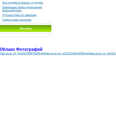
Эта служба и опасна, и трудна
Завершено берегоукрепление
ясенской косы
Путешествие по лиманам
Садки снова затопило
Реклама
Облако Фотографий
//atv.ucoz.ru/_ph/3/1/784576249.jpg
//atv.ucoz.ru/_ph/12/1/46154596.jpg
//atv.ucoz.ru/_ph/3/