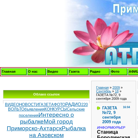
Главная
О нас
Видео
Газета
Радио
Фото
АФИ
Главная
»
2009
»
Сентябрь
»
18
»
Облако ссылок
ГАЗЕТА №72, 9
сентября 2009 года
РАДИО
ВИДЕОНОВОСТИ
ГАЗЕТА
ФОТО
220
ГАЗЕТА
16:04
ВОЛЬТ
Объявления
КОНКУРСЫ
Сельские
№72, 9
Интересно о
поселения
сентября
рыбалке
Мой город
2009 года
Приморско-Ахтарск
Рыбалка
ИНФОРМКУРЬЕР
Станица
на Азовском
Бородинская