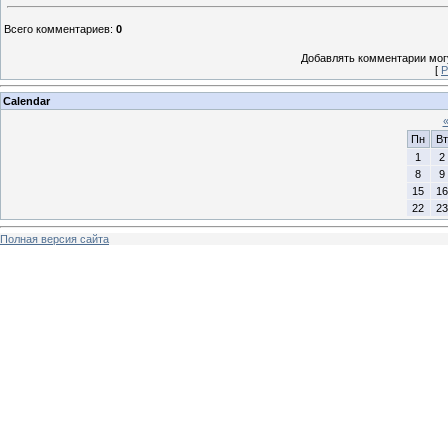
Всего комментариев
:
0
Добавлять комментарии могу
[
Р
Calendar
Пн
Вт
1
2
8
9
15
16
22
23
Полная версия сайта