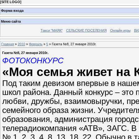
[
SITE LOGO
]
Форма входа
Меню сайта
Такси "МАЯК"
СЕЛЬСКИЕ ПОСЕЛЕНИЯ
Онлайн игры
ВИ
Главная
»
2010
»
Февраль
»
5
» Газета №8, 27 января 2010г.
Газета №8, 27 января 2010г.
ФОТОКОНКУРС
«Моя семья живет на 
Под таким девизом впервые в нашем
школ района. Данный конкурс – это
любви, дружбы, взаимовыручки, пре
семейного образа жизни. Учредител
образования, администрация городск
телерадиокомпания «АТВ», ЗАГС. В
№ 1, 2, 3, 4, 8, 13, 18, 22. Обычно 