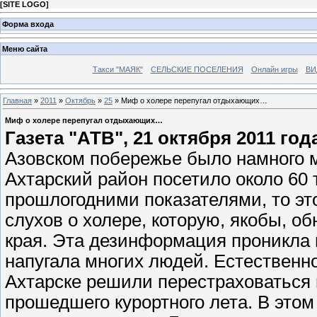
[
SITE LOGO
]
Форма входа
Меню сайта
Такси "МАЯК"
СЕЛЬСКИЕ ПОСЕЛЕНИЯ
Онлайн игры
ВИ
Главная
»
2011
»
Октябрь
»
25
» Миф о холере перепугал отдыхающих…
Миф о холере перепугал отдыхающих…
Газета "АТВ", 21 октября 2011 год
Азовском побережье было намного м
Ахтарский район посетило около 60
прошлогодними показателями, то это
слухов о холере, которую, якобы, о
края. Эта дезинформация проникла
напугала многих людей. Естественн
Ахтарске решили перестраховаться 
прошедшего курортного лета. В этом