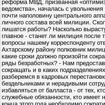
реформа МВД, призванная «оптимиз
ведомства», началась с увольнения
почти наполовину центрального апп
личного состава всей милиции. Ско
лишатся работы? Насколько выраст
главное - станет ли милиция после 
вопросы нашему корреспонденту от
Ахтарскому району полковник милиц
какие сроки должно произойти сокр
ряды безработных? - Нам предостав
сокращать и в каких подразделениях
разберемся в кадровых перестановк
бездельниками и нерадивыми сотруд
избавляться от балласта - от тех, 
служебные обязанности, кто имеет 
конца этого года необходимо сократ