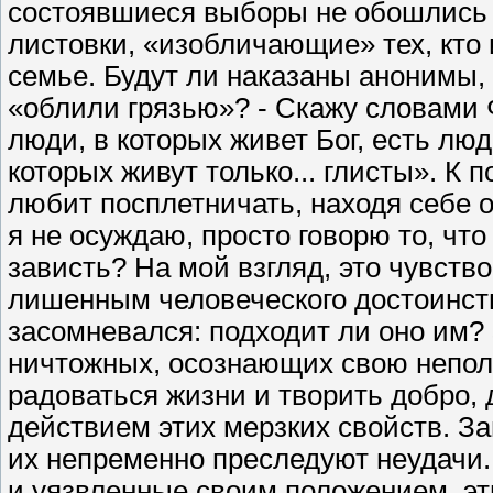
состоявшиеся выборы не обошлись б
листовки, «изобличающие» тех, кто 
семье. Будут ли наказаны анонимы,
«облили грязью»? - Скажу словами 
люди, в которых живет Бог, есть люд
которых живут только... глисты». К п
любит посплетничать, находя себе 
я не осуждаю, просто говорю то, что
зависть? На мой взгляд, это чувств
лишенным человеческого достоинс
засомневался: подходит ли оно им?
ничтожных, осознающих свою неполн
радоваться жизни и творить добро, 
действием этих мерзких свойств. За
их непременно преследуют неудачи.
и уязвленные своим положением, э