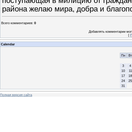
поступающая в милицию от граждан,
района желаю мира, добра и благоп
Всего комментариев
:
0
Добавлять комментарии могу
[
Р
Calendar
Пн
Вт
3
4
10
11
17
18
24
25
31
Полная версия сайта