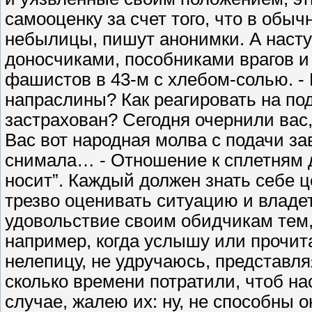
самооценку за счет того, что в обы
небылицы, пишут анонимки. А насту
доносчиками, пособниками врагов и
фашистов в 43-м с хлебом-солью. - Н
напраслины? Как реагировать на под
застрахован? Сегодня очернили вас,
Вас вот народная молва с подачи за
снимала… - Отношение к сплетням до
носит”. Каждый должен знать себе ц
трезво оценивать ситуацию и владе
удовольствие своим обидчикам тем, 
например, когда услышу или прочит
нелепицу, не удручаюсь, представля
сколько времени потратили, чтоб на
случае, жалею их: ну, не способны о