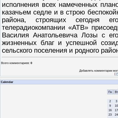
исполнения всех намеченных плано
казачьем седле и в строю беспоко
района, строящих сегодня е
телерадиокомпании «АТВ» присоед
Василия Анатольевича Лозы с ег
жизненных благ и успешной созид
сельского поселения и родного райо
Всего комментариев
:
0
Добавлять комментарии могу
[
Р
Calendar
Пн
Вт
2
3
9
10
16
17
23
24