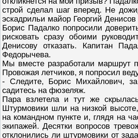
откликнется на мой призыв? Падалк
строй сделал шаг вперед. Не дожи
эскадрильи майор Георгий Денисов 
Борис Падалко попросили доверит
рисковать сразу обоими руководи
Денисову отказать. Капитан Пад
Федорычева.
Мы вместе разработали маршрут п
Провожая летчиков, я попросил вед
- Следите, Борис Михайлович, за
садитесь на фюзеляж.
Пара взлетела и тут же скрылась
Штурмовики шли на низкой высоте,
на командном пункте и, глядя на ч
экипажей. Десятки вопросов трево
отклонились ли штурмовики от зада