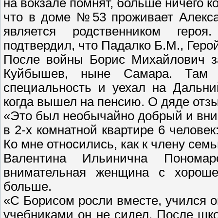
на вокзале помнят, больше ничего к
что в доме №53 проживает Алекса
является родственником героя
подтвердил, что Падалко Б.М., Герой
После войны Борис Михайлович за
Куйбышев, ныне Самара. Там 
специальность и уехал на Дальни
когда вышел на пенсию. О дяде отз
«Это был необычайно добрый и вн
в 2-х комнатной квартире 6 человек
Ко мне относились, как к члену сем
Валентина Ильинична Пономар
внимательная женщина с хороше
больше.
«С Борисом росли вместе, учился о
учебниками он не сидел. После шк