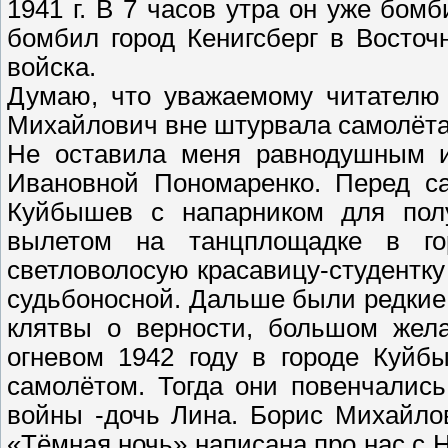
1941 г. В 7 часов утра он уже бомб
бомбил город Кенигсберг в Восточ
войска.
Думаю, что уважаемому читателю 
Михайлович вне штурвала самолёта,
Не оставила меня равнодушным и
Ивановной Пономаренко. Перед са
Куйбышев с напарником для полу
вылетом на танцплощадке в гор
светловолосую красавицу-студентку
судьбоносной. Дальше были редкие 
клятвы о верности, большом жела
огневом 1942 году в городе Куйб
самолётом. Тогда они повенчались
войны -дочь Лина. Борис Михайло
«Тёмная ночь» написана про нас с 