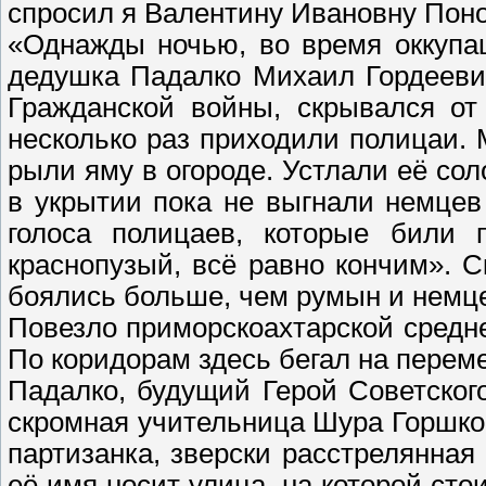
спросил я Валентину Ивановну Пон
«Однажды ночью, во время оккупа
дедушка Падалко Михаил Гордееви
Гражданской войны, скрывался от
несколько раз приходили полицаи.
рыли яму в огороде. Устлали её со
в укрытии пока не выгнали немцев
голоса полицаев, которые били 
краснопузый, всё равно кончим». 
боялись больше, чем румын и немц
Повезло приморскоахтарской средн
По коридорам здесь бегал на перем
Падалко, будущий Герой Советског
скромная учительница Шура Горшко
партизанка, зверски расстрелянная
её имя носит улица, на которой сто