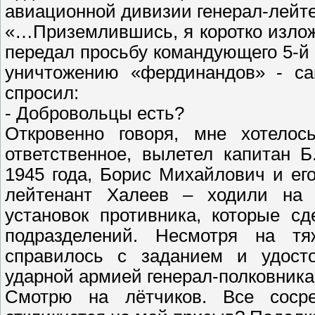
авиационной дивизии генерал-лейте
«…Приземлившись, я коротко излож
передал просьбу командующего 5-й
уничтожению «фердинандов» - са
спросил:
- Добровольцы есть?
Откровенно говоря, мне хотелос
ответственное, вылетел капитан 
1945 года, Борис Михайлович и е
лейтенант Халеев – ходили на 
установок противника, которые с
подразделений. Несмотря на тя
справилось с заданием и удосто
ударной армией генерал-полковника
Смотрю на лётчиков. Все соср