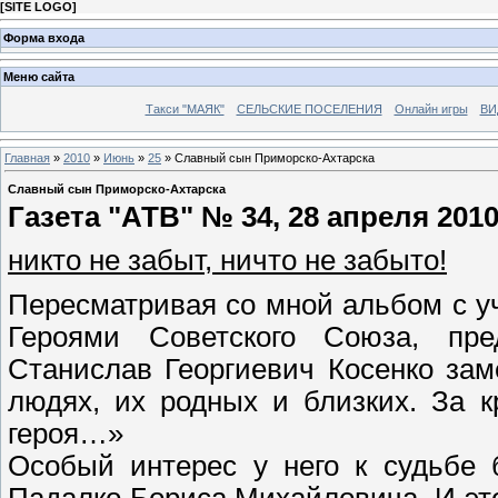
[
SITE LOGO
]
Форма входа
Меню сайта
Такси "МАЯК"
СЕЛЬСКИЕ ПОСЕЛЕНИЯ
Онлайн игры
ВИ
Главная
»
2010
»
Июнь
»
25
» Славный сын Приморско-Ахтарска
Славный сын Приморско-Ахтарска
Газета "АТВ" № 34, 28 апреля 2010
никто не забыт, ничто не забыто!
Пересматривая со мной альбом с у
Героями Советского Союза, пре
Станислав Георгиевич Косенко зам
людях, их родных и близких. За 
героя…»
Особый интерес у него к судьбе 
Падалко Бориса Михайловича. И эт