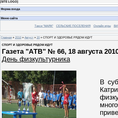
[
SITE LOGO
]
Форма входа
Меню сайта
Такси "МАЯК"
СЕЛЬСКИЕ ПОСЕЛЕНИЯ
Онлайн игры
ВИ
Главная
»
2010
»
Август
»
20
» СПОРТ И ЗДОРОВЬЕ РЯДОМ ИДУТ
СПОРТ И ЗДОРОВЬЕ РЯДОМ ИДУТ
Газета "АТВ" № 66, 18 августа 201
День физкультурника
В суб
Катр
физк
мно
приве