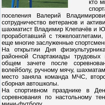
кто м
спорт
поселения Валерий Владимирови
сотрудничество ветеранов и актив
шахматист Владимир Клепачёв и Юр
проработавший с тяжелоатлетами,
еще многие заслуженные спортсмен
На открытии Дня физкультурник
районной Спартакиады трудовых 
общем зачете после соревнован
волейболу, ручному мячу, шахматам,
место заняла команда МЧС, второ
сборная автошколы.
На спортивном празднике в Ден
соревнования по настольному тен
мини-футболу.