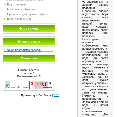
установленным в
Все о технике
данном районе
плавания.
Бесплатное обучение
Особенно опасно
Программы для дома и офиса
подставлять борт
своей лодки
Виды аквариумов
параллельно
идущей волне,
надо «резать»
Форма входа
волну носом лодки
поперек или
наискось.
Необходимо
Телепрограмма
помнить, что
соблюдение мер
предосторожности
Полная программа передач
– главное условие
безопасности на
воде. Если лодка
Статистика
опрокинулась в
первую очередь
надо оказывать
Онлайн всего:
1
помощь не
Гостей:
1
умеющим плавать.
Пользователей:
0
Держась за ее
борт, нужно
общими усилиями
толкать ее к берегу
и одновременно
звать на помощь.
Приветствую Вас
Гость
|
RSS
Помните, что
перевернутая
лодка держится на
воде и может
служить
спасательным
средствам. Для