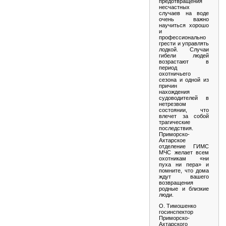
предотвращения
несчастных
случаев на воде
очень важно
научиться хорошо
и
профессионально
грести и управлять
лодкой. Случаи
гибели людей
возрастают в
период
охотничьего
сезона и одной из
причин
нахождения
судоводителей в
нетрезвом
состоянии, что
влечет за собой
трагические
последствия.
Приморско-
Ахтарское
отделение ГИМС
МЧС желает всем
охотникам «ни
пуха ни пера» и
помните, что дома
ждут вашего
возвращения
родные и близкие
люди.
О. Тимошенко
госинспектор
Приморско-
Ахтарского