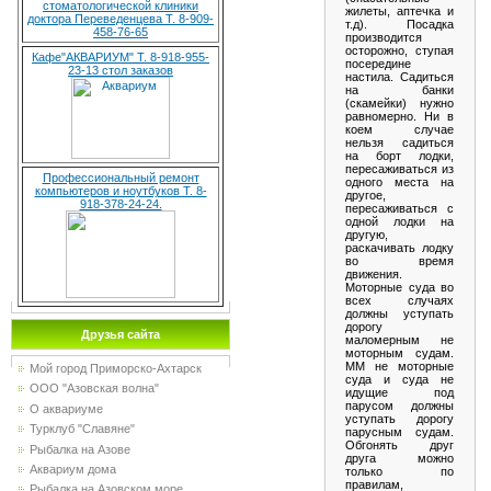
стоматологической клиники
жилеты, аптечка и
доктора Переведенцева Т. 8-909-
т.д). Посадка
458-76-65
производится
осторожно, ступая
Кафе"АКВАРИУМ" Т. 8-918-955-
посередине
23-13 стол заказов
настила. Садиться
на банки
(скамейки) нужно
равномерно. Ни в
коем случае
нельзя садиться
на борт лодки,
пересаживаться из
Профессиональный ремонт
одного места на
компьютеров и ноутбуков Т. 8-
другое,
918-378-24-24.
пересаживаться с
одной лодки на
другую,
раскачивать лодку
во время
движения.
Моторные суда во
всех случаях
должны уступать
дорогу
Друзья сайта
маломерным не
моторным судам.
ММ не моторные
Мой город Приморско-Ахтарск
суда и суда не
ООО "Азовская волна"
идущие под
парусом должны
О аквариуме
уступать дорогу
Турклуб "Славяне"
парусным судам.
Обгонять друг
Рыбалка на Азове
друга можно
Аквариум дома
только по
правилам,
Рыбалка на Азовском море