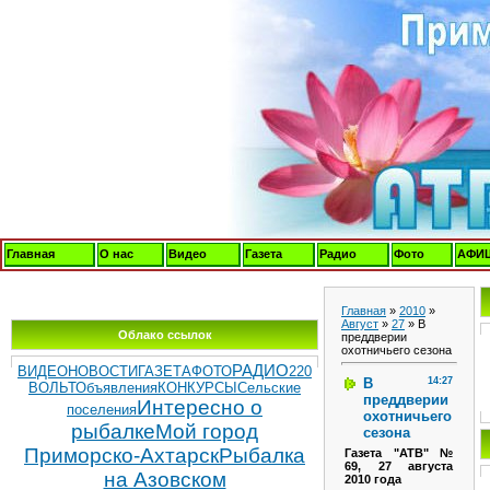
Главная
О нас
Видео
Газета
Радио
Фото
АФИ
Главная
»
2010
»
Август
»
27
» В
Облако ссылок
преддверии
охотничьего сезона
РАДИО
ВИДЕОНОВОСТИ
ГАЗЕТА
ФОТО
220
В
14:27
ВОЛЬТ
Объявления
КОНКУРСЫ
Сельские
преддверии
Интересно о
поселения
охотничьего
рыбалке
Мой город
сезона
Приморско-Ахтарск
Рыбалка
Газета "АТВ" №
69, 27 августа
на Азовском
2010 года