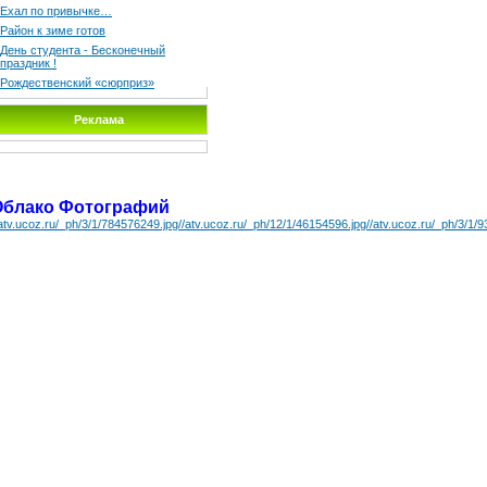
Ехал по привычке…
Район к зиме готов
День студента - Бесконечный
праздник !
Рождественский «сюрприз»
Реклама
Облако Фотографий
/atv.ucoz.ru/_ph/3/1/784576249.jpg
//atv.ucoz.ru/_ph/12/1/46154596.jpg
//atv.ucoz.ru/_ph/3/1/