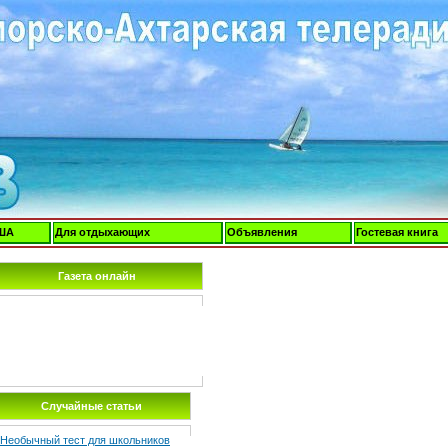
ША
Для отдыхающих
Объявления
Гостевая книга
Газета онлайн
Случайные статьи
Необычный тест для школьников