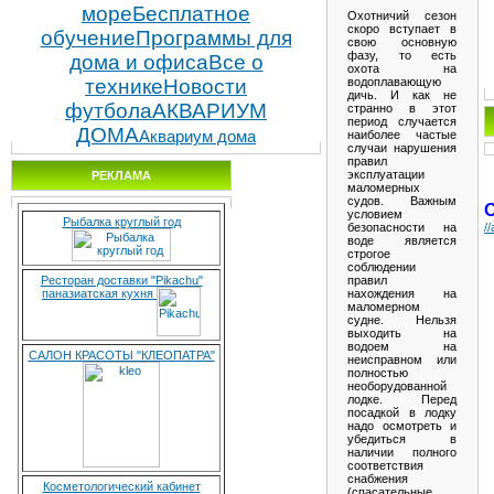
море
Бесплатное
Охотничий сезон
скоро вступает в
обучение
Программы для
свою основную
фазу, то есть
дома и офиса
Все о
охота на
водоплавающую
технике
Новости
дичь. И как не
футбола
АКВАРИУМ
странно в этот
период случается
ДОМА
наиболее частые
Аквариум дома
случаи нарушения
правил
эксплуатации
РЕКЛАМА
маломерных
судов. Важным
условием
Рыбалка круглый год
безопасности на
/
воде является
строгое
соблюдении
правил
Ресторан доставки "Pikachu"
нахождения на
паназиатская кухня
маломерном
судне. Нельзя
выходить на
водоем на
САЛОН КРАСОТЫ "КЛЕОПАТРА"
неисправном или
полностью
необорудованной
лодке. Перед
посадкой в лодку
надо осмотреть и
убедиться в
наличии полного
соответствия
снабжения
Косметологический кабинет
(спасательные