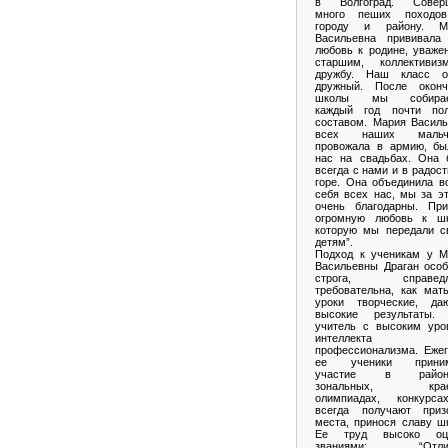
в Волгоград. Совер
много пеших походо
городу и району. М
Васильевна прививала
любовь к родине, уваже
старшим, коллективи
дружбу. Наш класс о
дружный. После оконч
школы мы собирае
каждый год почти по
составом. Мария Василь
всех наших мальч
провожала в армию, бы
нас на свадьбах. Она 
всегда с нами и в радост
горе. Она объединила в
себя всех нас, мы за э
очень благодарны. При
огромную любовь к шк
которую мы передали с
детям”.
Подход к ученикам у М
Васильевны Драган особ
строга, справедл
требовательна, как мат
уроки творческие, да
высокие результаты.
учитель с высоким уро
интеллекта
профессионализма. Ежег
ее ученики прини
участие в районн
зональных, крае
олимпиадах, конкурс
всегда получают приз
места, принося славу ш
Ее труд высоко оц
званиями: “Отлич