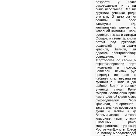
возрасте у класс
руководителя и учащ
была небольшая. Все вм
дружили: ученики, роди
учитель. В девятом кл
решили на весен
каникулах сдел
капитальный ремонт с
классной комнаты - каб
русского языка и литера
Ободрали стены до кирпи
потом под руководс
родителей штукатур
красили, белили, за
сделали электропровод
освещение. А В
Жартовская со своим о
отреставрировали порт
писателей и поэто
написали пейзаж рус
природы во всю ст
Кабинет стал неузнавае
лучшим в школе и да
районе. Вот что вспоми
ученица Люда Криве
“Мария Васильевна приш
нам в шестой класс кла
руководителем. Моло
красивая, энергичная
захватила нас порывом 
души и любви к де
Вспоминаются интере
классные часы, участ
школьных, район
мероприятиях, турпоезд
Ростов-на-Дону, в Крас
на могилу молодогварде