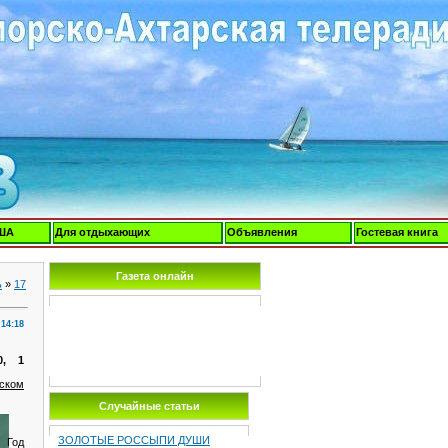
ША
Для отдыхающих
Объявления
Гостевая книга
Газета онлайн
ь
»
17
14:18
0, 1
ском
Случайные статьи
ЗОЛОТЫЕ РОССЫПИ ДУШИ
 Год