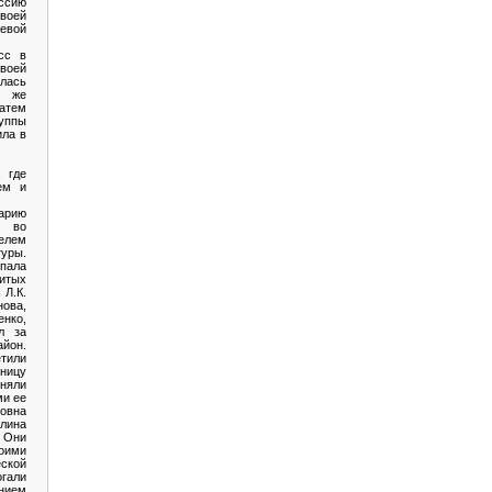
ссию
воей
оевой
сс в
своей
лась
 же
атем
ппы
ила в
, где
ем и
арию
и во
елем
туры.
пала
итых
 Л.К.
ова,
енко,
л за
айон.
тили
ицу
няли
ми ее
овна
лина
 Они
оими
ской
гали
нием