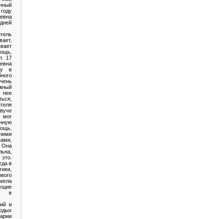
нный
 году
вна
дней
тель
ает,
вает
ощь,
т. 17
евна
бу в
ного
ень
жный
 нее
ься,
теля
вуче
 мог
нную
ощь,
ими
ами,
 Она
льна,
 это.
гда в
гики,
вого
умела
щие
 в
ий и
лодых
арии