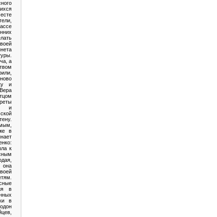
ного
ихся
есте
тели,
ассе
них
ать
воей
инета
туры.
ча, а
твом
или,
ново
ку и
ера
тцом
реты
в, и
ской
ену.
мым,
же в
нает
нко:
ла к
ссным
дая,
 она
своей
тям.
сные
ия в
ных
ки в
нодон
йцев,