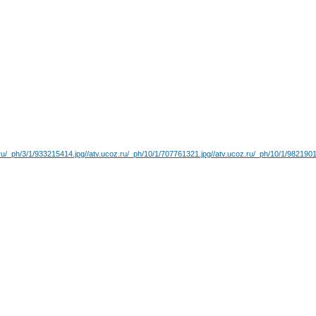
.ru/_ph/3/1/933215414.jpg
//atv.ucoz.ru/_ph/10/1/707761321.jpg
//atv.ucoz.ru/_ph/10/1/982190