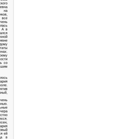
кого
евна
м на
иков,
 все
чень
лась
 А в
ался
кной
 июне
ому
ьтаты
нах.
ему
ости
ь со
ьшим
илось
Мария
коле.
ектив
ый,
очень
ью.
ьные
ечера
стно
хся.
есен,
ария
рвый
ся ей
ца в