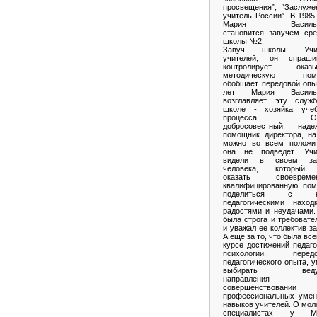
просвещения”, “Заслуже
учитель России”. В 1985
Мария Василье
становится завучем сре
школы №2.
Завуч школы: Учи
учителей, он спрашив
контролирует, оказы
методическую пом
обобщает передовой опы
лет Мария Василь
возглавляет эту служ
школе - хозяйка учеб
процесса. Оч
добросовестный, наде
помощник директора, на
можно во всем положит
она не подведет. Учи
видели в своем за
человека, который
оказать своевреме
квалифицированную пом
поделиться с н
педагогическими находк
радостями и неудачами.
была строга и требовате
и уважал ее коллектив за
А еще за то, что была все
курсе достижений педаго
психологии, передо
педагогического опыта, 
выбирать веду
направления
совершенствовании
профессиональных умен
навыков учителей. О мо
специалистах у М