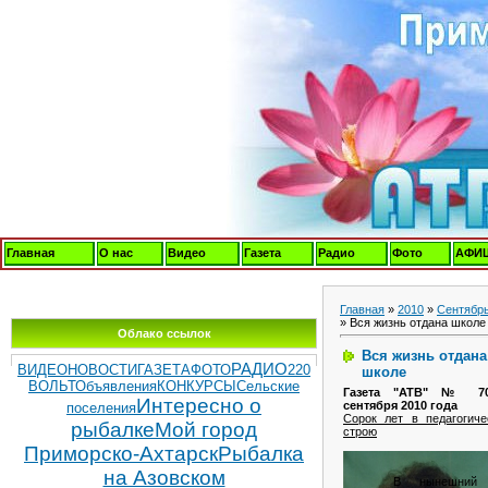
Главная
О нас
Видео
Газета
Радио
Фото
АФИ
Главная
»
2010
»
Сентябр
» Вся жизнь отдана школе
Облако ссылок
Вся жизнь отдана
РАДИО
ВИДЕОНОВОСТИ
ГАЗЕТА
ФОТО
220
школе
ВОЛЬТ
Объявления
КОНКУРСЫ
Сельские
Газета "АТВ" № 7
Интересно о
сентября 2010 года
поселения
Сорок лет в педагогиче
рыбалке
Мой город
строю
Приморско-Ахтарск
Рыбалка
на Азовском
В нынешний