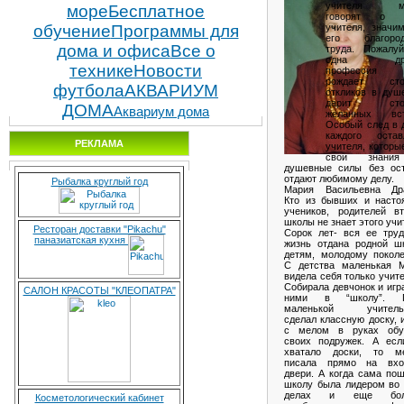
учителя мн
море
Бесплатное
говорят о 
обучение
Программы для
учителя, значи
его благород
дома и офиса
Все о
труда. Пожалуй
одна дру
технике
Новости
профессия
рождает сто
футбола
АКВАРИУМ
откликов в душ
дарит стол
ДОМА
Аквариум дома
желанных вст
Особый след в 
каждого остав
РЕКЛАМА
учителя, которы
свои знани
душевные силы без ост
отдают любимому делу.
Рыбалка круглый год
Мария Васильевна Дра
Кто из бывших и насто
учеников, родителей вт
школы не знает этого учи
Ресторан доставки "Pikachu"
Сорок лет- вся ее труд
паназиатская кухня
жизнь отдана родной шк
детям, молодому поколе
С детства маленькая 
видела себя только учит
Собирала девчонок и игр
САЛОН КРАСОТЫ "КЛЕОПАТРА"
ними в “школу”. 
маленькой учитель
сделал классную доску, 
с мелом в руках обу
своих подружек. А есл
хватало доски, то м
писала прямо на вхо
двери. А когда сама по
школу была лидером во 
делах и еще бол
Косметологический кабинет