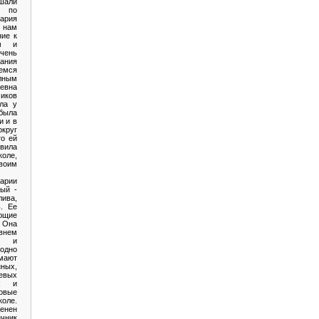
шали
в по
ария
 нам
ние к
зм и
чень
ания
мся
лным
евна
иков
ла у
была
и и в
округ
то ей
вила
оле,
воим
арии
ый -
ива,
ь. Ее
ющие
 Она
внем
 и
одно
мают
ых,
вых
ах и
овые
коле.
енен
ник