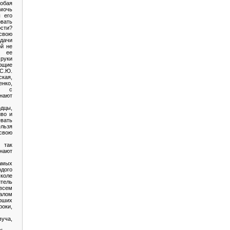
обая
омочь
 его
вать
ости?
свою
дачи
ой не
 ее
руки
ющие
 С.Ю.
ская,
енко,
и с
нают
одцы,
иво и
евать
ельзя
вою
- так
нают
амых
одого
оле
тель
сем
алом
рших
оки,
уча,