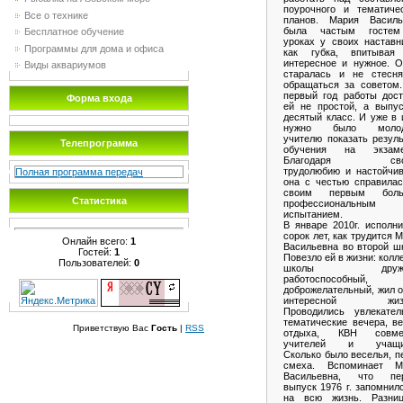
поурочного и тематичес
Все о технике
планов. Мария Василь
была частым госте
Бесплатное обучение
уроках у своих наставн
Программы для дома и офиса
как губка, впитывая
интересное и нужное. О
Виды аквариумов
старалась и не стесня
обращаться за советом.
первый год работы дост
Форма входа
ей не простой, а выпус
десятый класс. И уже в
нужно было молод
учителю показать резул
Телепрограмма
обучения на экзаме
Благодаря сво
трудолюбию и настойчив
Полная программа передач
она с честью справилас
своим первым бол
Статистика
профессиональным
испытанием.
В январе 2010г. исполн
сорок лет, как трудится 
Онлайн всего:
1
Васильевна во второй ш
Гостей:
1
Повезло ей в жизни: колл
Пользователей:
0
школы дружн
работоспособный,
доброжелательный, жил 
интересной жизн
Проводились увлекател
тематические вечера, в
Приветствую Вас
Гость
|
RSS
отдыха, КВН совме
учителей и учащи
Сколько было веселья, п
смеха. Вспоминает М
Васильевна, что пе
выпуск 1976 г. запомнил
на всю жизнь. Разни