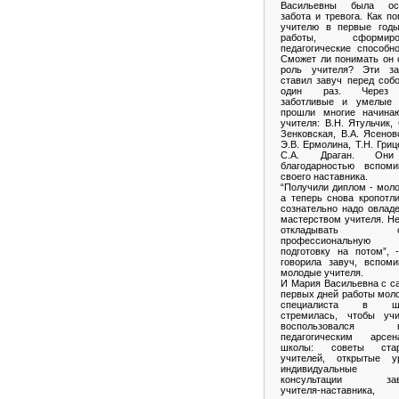
Васильевны была ос
забота и тревога. Как п
учителю в первые годы
работы, сформиро
педагогические способн
Сможет ли понимать он 
роль учителя? Эти за
ставил завуч перед соб
один раз. Через
заботливые и умелые 
прошли многие начина
учителя: В.Н. Ятульчик,
Зенковская, В.А. Ясенов
Э.В. Ермолина, Т.Н. Гриц
С.А. Драган. Он
благодарностью вспоми
своего наставника.
“Получили диплом - мол
а теперь снова кропотл
сознательно надо овлад
мастерством учителя. Н
откладывать с
профессиональную
подготовку на потом”, 
говорила завуч, вспоми
молодые учителя.
И Мария Васильевна с с
первых дней работы мол
специалиста в шк
стремилась, чтобы учи
воспользовался в
педагогическим арсен
школы: советы ста
учителей, открытые ур
индивидуальные
консультации зав
учителя-наставника,