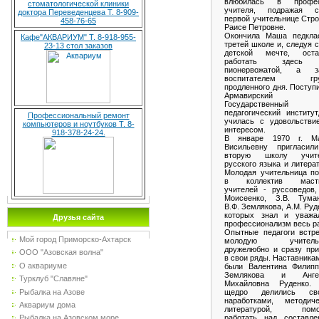
влюбилась в профе
стоматологической клиники
учителя, подражая с
доктора Переведенцева Т. 8-909-
первой учительнице Стр
458-76-65
Раисе Петровне.
Окончила Маша педкла
Кафе"АКВАРИУМ" Т. 8-918-955-
третей школе и, следуя 
23-13 стол заказов
детской мечте, оста
работать здесь
пионервожатой, а з
воспитателем гру
продленного дня. Поступ
Армавирский
Государственный
педагогический институт
Профессиональный ремонт
училась с удовольстви
компьютеров и ноутбуков Т. 8-
интересом.
918-378-24-24.
В январе 1970 г. М
Висильевну пригласил
вторую школу учит
русского языка и литера
Молодая учительница по
в коллектив маст
учителей - руссоведов,
Моисеенко, З.В. Туман
В.Ф. Землякова, А.М. Руд
которых знал и уважа
Друзья сайта
профессионализм весь р
Опытные педагоги встре
Мой город Приморско-Ахтарск
молодую учительн
дружелюбно и сразу при
ООО "Азовская волна"
в свои ряды. Наставника
О аквариуме
были Валентина Филипп
Землякова и Анге
Турклуб "Славяне"
Михайловна Руденко.
Рыбалка на Азове
щедро делились св
наработками, методиче
Аквариум дома
литературой, помо
работать над составле
Рыбалка на Азовском море