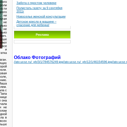
ого
Забота о простом человеке
роли
Полистать газету за 9 сентября
мости
2011г
ного
, ни
Новоселье женской консультации
гая
Детское кресло в машине –
 не
спасение для ребенка!
лько
е, не
ько
Реклама
реч.
душе
ляют
е все
я и
атка
Облако Фотографий
ган.
//atv.ucoz.ru/_ph/3/1/784576249.jpg
//atv.ucoz.ru/_ph/12/1/46154596.jpg
//atv.ucoz
ящих
орой
теля.
овая
оле,
нию.
Маша
елем.
ала с
Папа
нице
и она
чала
и не
елом
дной
шла в
всех
ьше